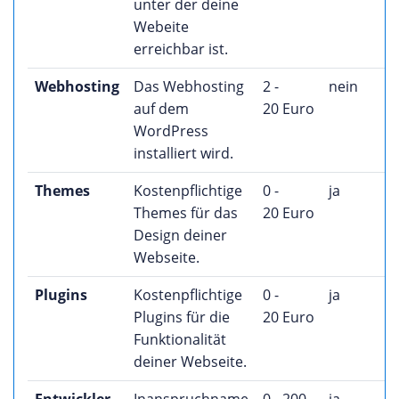
unter der deine
Webeite
erreichbar ist.
Webhosting
Das Webhosting
2 -
nein
auf dem
20 Euro
WordPress
installiert wird.
Themes
Kostenpflichtige
0 -
ja
Themes für das
20 Euro
Design deiner
Webseite.
Plugins
Kostenpflichtige
0 -
ja
Plugins für die
20 Euro
Funktionalität
deiner Webseite.
Entwickler
Inanspruchname
0 - 200
ja