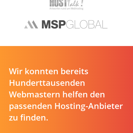
Wir konnten bereits
Hunderttausenden
Webmastern helfen den
passenden Hosting-Anbieter
zu finden.