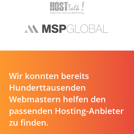
Wir konnten bereits
Hunderttausenden
Webmastern helfen den
passenden Hosting-Anbieter
zu finden.