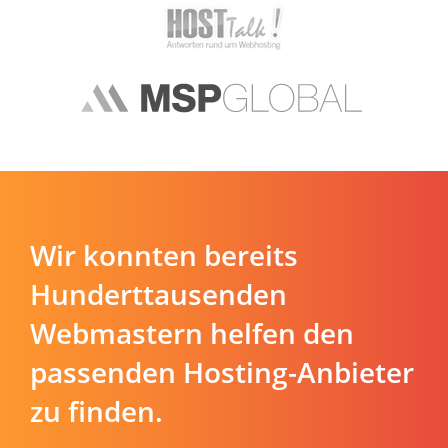
Wir konnten bereits
Hunderttausenden
Webmastern helfen den
passenden Hosting-Anbieter
zu finden.