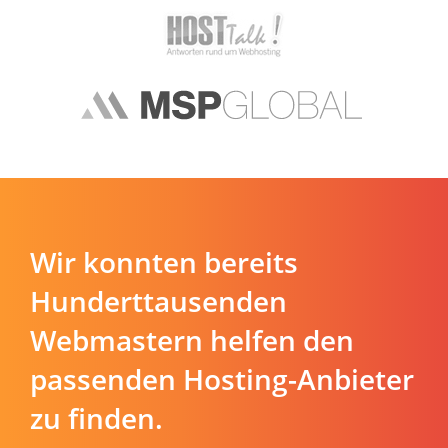
Wir konnten bereits
Hunderttausenden
Webmastern helfen den
passenden Hosting-Anbieter
zu finden.