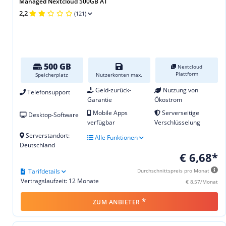
Managed Nextcloud 500GB AT
2,2
(121)
500 GB
Nextcloud
Plattform
Speicherplatz
Nutzerkonten max.
Geld-zurück-
Nutzung von
Telefonsupport
Garantie
Ökostrom
Mobile Apps
Serverseitige
Desktop-Software
verfügbar
Verschlüsselung
Serverstandort:
Alle Funktionen
Deutschland
€ 6,68*
Tarifdetails
Durchschnittspreis pro Monat
Vertragslaufzeit: 12 Monate
€ 8,57/Monat
*
ZUM ANBIETER