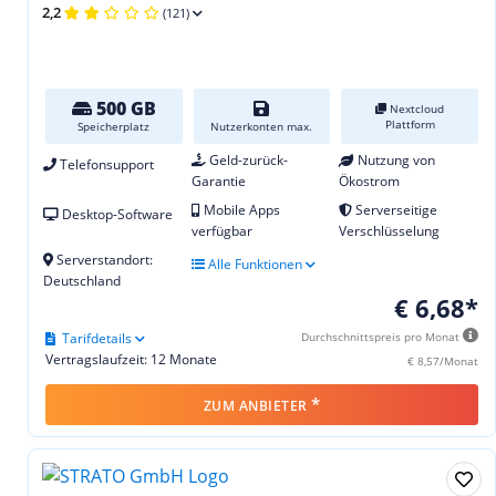
2,2
(121)
500 GB
Nextcloud
Plattform
Speicherplatz
Nutzerkonten max.
Geld-zurück-
Nutzung von
Telefonsupport
Garantie
Ökostrom
Mobile Apps
Serverseitige
Desktop-Software
verfügbar
Verschlüsselung
Serverstandort:
Alle Funktionen
Deutschland
€ 6,68*
Tarifdetails
Durchschnittspreis pro Monat
Vertragslaufzeit: 12 Monate
€ 8,57/Monat
*
ZUM ANBIETER