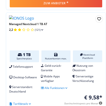
*
ZUM ANBIETER
Managed Nextcloud 1 TB AT
2,2
(121)
1 TB
Nextcloud
Plattform
Speicherplatz
Nutzerkonten max.
Geld-zurück-
Nutzung von
Telefonsupport
Garantie
Ökostrom
Mobile Apps
Serverseitige
Desktop-Software
verfügbar
Verschlüsselung
Serverstandort:
Alle Funktionen
Deutschland
€ 9,58*
Tarifdetails
Durchschnittspreis pro Monat