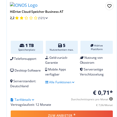
HiDrive Cloud-Speicher Business AT
2,2
(121)
1 TB
5
Hidrive
Plattform
Speicherplatz
Nutzerkonten max.
Geld-zurück-
Nutzung von
Telefonsupport
Garantie
Ökostrom
Mobile Apps
Serverseitige
Desktop-Software
verfügbar
Verschlüsselung
Serverstandort:
Alle Funktionen
Deutschland
€ 0,71*
Tarifdetails
Durchschnittspreis pro Monat
Vertragslaufzeit: 12 Monate
€ 7,06/Monat
*
ZUM ANBIETER