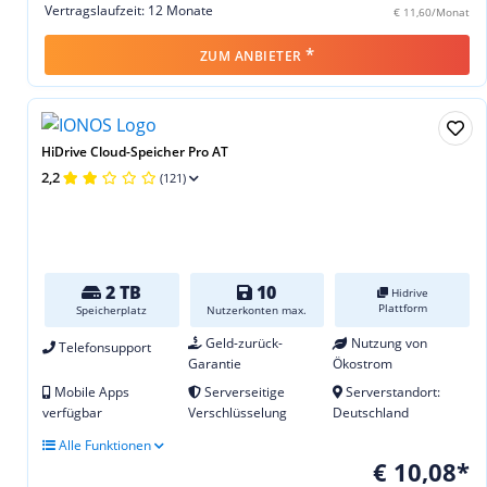
Vertragslaufzeit: 12 Monate
€ 11,60/Monat
*
ZUM ANBIETER
HiDrive Cloud-Speicher Pro AT
2,2
(121)
2 TB
10
Hidrive
Plattform
Speicherplatz
Nutzerkonten max.
Geld-zurück-
Nutzung von
Telefonsupport
Garantie
Ökostrom
Mobile Apps
Serverseitige
Serverstandort:
verfügbar
Verschlüsselung
Deutschland
Alle Funktionen
€ 10,08*