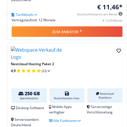
€ 11,46*
Tarifdetails
Durchschnittspreis pro Monat
Vertragslaufzeit: 12 Monate
€ 12,50/Monat
*
ZUM ANBIETER
Nextcloud Hosting Paket 2
4,9
(22)
250 GB
Nextcloud
Plattform
Speicherplatz
Nutzerkonten max.
Mobile Apps
Serverseitige
Desktop-Software
verfügbar
Verschlüsselung
Serverstandort:
Alle Funktionen
Deutschland