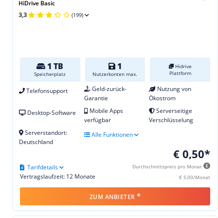
HiDrive Basic
3,3
(199)
1 TB
1
Hidrive
Plattform
Speicherplatz
Nutzerkonten max.
Geld-zurück-
Nutzung von
Telefonsupport
Garantie
Ökostrom
Mobile Apps
Serverseitige
Desktop-Software
verfügbar
Verschlüsselung
Serverstandort:
Alle Funktionen
Deutschland
€ 0,50*
Tarifdetails
Durchschnittspreis pro Monat
Vertragslaufzeit: 12 Monate
€ 5,00/Monat
*
ZUM ANBIETER