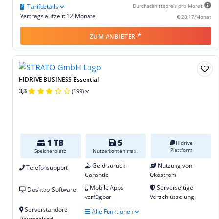
Tarifdetails
Durchschnittspreis pro Monat
Vertragslaufzeit: 12 Monate
€ 20,17/Monat
*
ZUM ANBIETER
HIDRIVE BUSINESS Essential
3,3
(199)
1 TB
5
Hidrive
Plattform
Speicherplatz
Nutzerkonten max.
Geld-zurück-
Nutzung von
Telefonsupport
Garantie
Ökostrom
Mobile Apps
Serverseitige
Desktop-Software
verfügbar
Verschlüsselung
Serverstandort:
Alle Funktionen
Deutschland