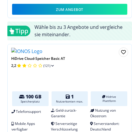
ZUM ANGEBOT
Wähle bis zu 3 Angebote und vergleiche
Tipp
sie miteinander.
HiDrive Cloud-Speicher Basic AT
2,2
(121)
100 GB
1
Hidrive
Plattform
Speicherplatz
Nutzerkonten max.
Geld-zurück-
Nutzung von
Telefonsupport
Garantie
Ökostrom
Mobile Apps
Serverseitige
Serverstandort:
verfügbar
Verschlüsselung
Deutschland