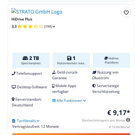
HiDrive Plus
3,3
(199)
2 TB
1
Hidrive
Plattform
Speicherplatz
Nutzerkonten max.
Geld-zurück-
Nutzung von
Telefonsupport
Garantie
Ökostrom
Mobile Apps
Serverseitige
Desktop-Software
verfügbar
Verschlüsselung
Serverstandort:
Alle Funktionen
Deutschland
€ 9,17*
Tarifdetails
Durchschnittspreis pro Monat
Vertragslaufzeit: 12 Monate
€ 10,00/Monat