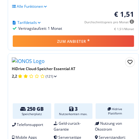
Alle Funktionen
€ 1,51
Tarifdetails
Durchschnittspreis pro Monat
Vertragslaufzeit: 1 Monat
€ 1,51/Monat
*
ZUM ANBIETER
HiDrive Cloud-Speicher Essential AT
2,2
(121)
250 GB
3
Hidrive
Plattform
Speicherplatz
Nutzerkonten max.
Geld-zurück-
Nutzung von
Telefonsupport
Garantie
Ökostrom
Mobile Apps
Serverseitige
Serverstandort: