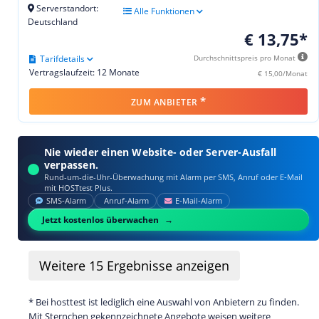
Serverstandort:
Alle Funktionen
Deutschland
€ 13,75*
Tarifdetails
Durchschnittspreis pro Monat
Vertragslaufzeit: 12 Monate
€ 15,00/Monat
*
ZUM ANBIETER
Nie wieder einen Website- oder Server-Ausfall
verpassen.
Rund-um-die-Uhr-Überwachung mit Alarm per SMS, Anruf oder E‑Mail
mit HOSTtest Plus.
SMS‑Alarm
Anruf‑Alarm
E‑Mail‑Alarm
Jetzt kostenlos überwachen
Weitere
15
Ergebnisse anzeigen
* Bei hosttest ist lediglich eine Auswahl von Anbietern zu finden.
Mit Sternchen gekennzeichnete Angebote weisen weitere