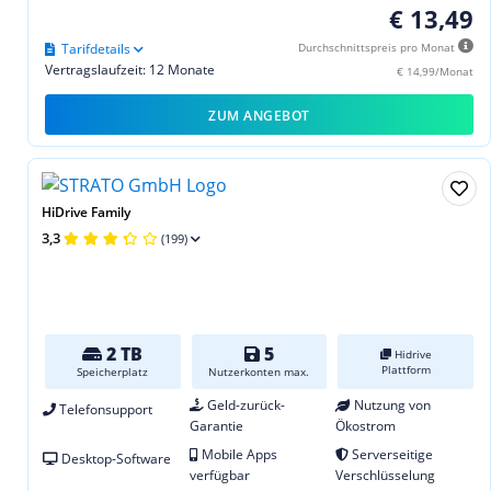
€ 13,49
Tarifdetails
Durchschnittspreis pro Monat
Vertragslaufzeit: 12 Monate
€ 14,99/Monat
ZUM ANGEBOT
HiDrive Family
3,3
(199)
2 TB
5
Hidrive
Plattform
Speicherplatz
Nutzerkonten max.
Geld-zurück-
Nutzung von
Telefonsupport
Garantie
Ökostrom
Mobile Apps
Serverseitige
Desktop-Software
verfügbar
Verschlüsselung