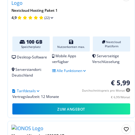
Nextcloud Hosting Paket 1
4,9
(22)
100 GB
Nextcloud
Plattform
Speicherplatz
Nutzerkonten max.
Mobile Apps
Serverseitige
Desktop-Software
verfügbar
Verschlüsselung
Serverstandort:
Alle Funktionen
Deutschland
€ 5,99
Tarifdetails
Durchschnittspreis pro Monat
Vertragslaufzeit: 12 Monate
€ 6,99/Monat
ZUM ANGEBOT