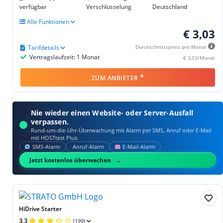
verfügbar
Verschlüsselung
Deutschland
Alle Funktionen
€ 3,03
Tarifdetails
Durchschnittspreis pro Monat
Vertragslaufzeit: 1 Monat
€ 3,03/Monat
*
ZUM ANBIETER
Nie wieder einen Website- oder Server-Ausfall
verpassen.
Rund-um-die-Uhr-Überwachung mit Alarm per SMS, Anruf oder E‑Mail
mit HOSTtest Plus.
SMS‑Alarm
Anruf‑Alarm
E‑Mail‑Alarm
Jetzt kostenlos überwachen
HiDrive Starter
3,3
(199)