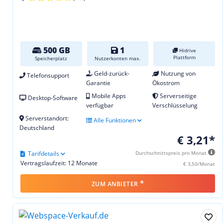
500 GB
1
Hidrive
Plattform
Speicherplatz
Nutzerkonten max.
Geld-zurück-
Nutzung von
Telefonsupport
Garantie
Ökostrom
Mobile Apps
Serverseitige
Desktop-Software
verfügbar
Verschlüsselung
Serverstandort:
Alle Funktionen
Deutschland
€ 3,21*
Tarifdetails
Durchschnittspreis pro Monat
Vertragslaufzeit: 12 Monate
€ 3,50/Monat
*
ZUM ANBIETER