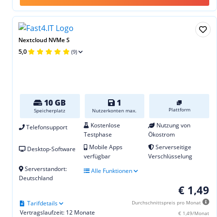
Nextcloud NVMe S
5,0
(9)
10 GB
1
Plattform
Speicherplatz
Nutzerkonten max.
Kostenlose
Nutzung von
Telefonsupport
Testphase
Ökostrom
Mobile Apps
Serverseitige
Desktop-Software
verfügbar
Verschlüsselung
Serverstandort:
Alle Funktionen
Deutschland
€ 1,49
Tarifdetails
Durchschnittspreis pro Monat
Vertragslaufzeit: 12 Monate
€ 1,49/Monat