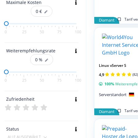
Maximale Kosten
0
€
Tarif v
Diamant
0
25
50
75
100
Weiterempfehlungsrate
0
%
Linux vServer S
4,9
(82)
0
25
50
75
100
100%
Weiterempfe
Serverstandort
Zufriedenheit
Tarif v
Diamant
Status
ALLE AUSGEWÄHLT