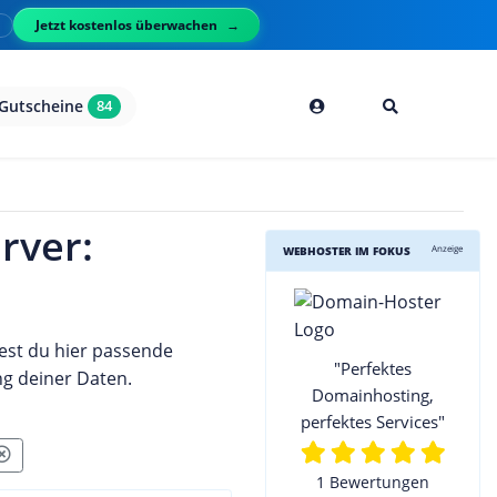
Jetzt kostenlos überwachen
l
Gutscheine
84
rver:
Anzeige
WEBHOSTER IM FOKUS
est du hier passende
"Perfektes
ng deiner Daten.
Domainhosting,
perfektes Services"
1 Bewertungen