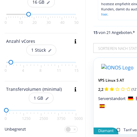
16
GB
hosttest empfiehlt ei
Kunden, damit du au
hier
.
0
10
20
30
40
50
15
von 21 Angeboten.*
Anzahl vCores
SORTIEREN NACH STAT
1
Stück
0
4
8
11
15
VPS Linux S AT
Transfervolumen (minimal)
2,2
(12
1
GB
Serverstandort
0
1250
2500
3750
5000
Unbegrenzt
Tarif v
Diamant