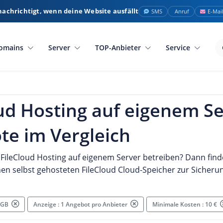
nachrichtigt, wenn deine Website ausfällt
SMS
Anruf
E-Mai
omains
Server
TOP-Anbieter
Service
ud Hosting auf eigenem Se
te im Vergleich
FileCloud Hosting auf eigenem Server betreiben? Dann find
nen selbst gehosteten FileCloud Cloud-Speicher zur Sicheru
6 GB
Anzeige : 1 Angebot pro Anbieter
Minimale Kosten : 10 €