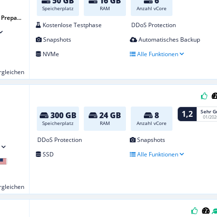
50 GB
16 GB
6
Speicherplatz
RAM
Anzahl vCore
Prepa...
Kostenlose Testphase
DDoS Protection
Snapshots
Automatisches Backup
NVMe
Alle Funktionen
ergleichen
Sehr G
1,2
300 GB
24 GB
8
01/202
Speicherplatz
RAM
Anzahl vCore
DDoS Protection
Snapshots
SSD
Alle Funktionen
ergleichen