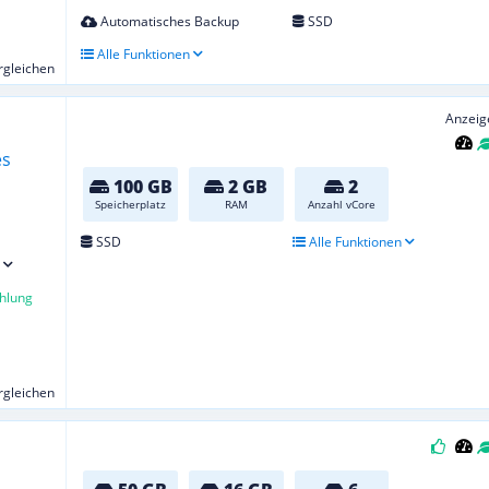
Automatisches Backup
SSD
Alle Funktionen
ergleichen
Anzeig
100 GB
2 GB
2
Speicherplatz
RAM
Anzahl vCore
SSD
Alle Funktionen
hlung
ergleichen