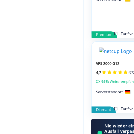
Tarif v
Premium
VPS 2000 G12
4,7
(67
95%
Weiterempfeh
Serverstandort
Tarif v
Diamant
Nie wieder ei
Ausfall verpa