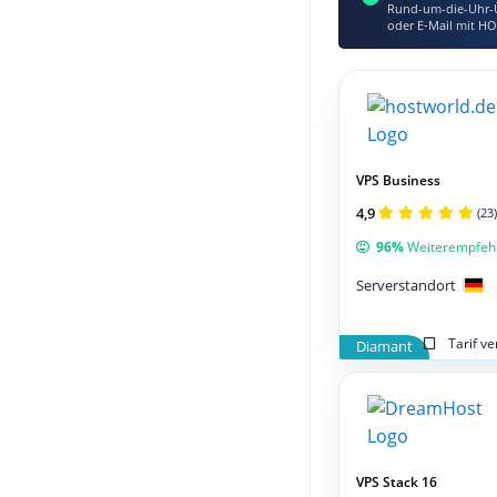
Rund-um-die-Uhr-Ü
oder E‑Mail mit HO
VPS Business
4,9
(23)
96%
Weiterempfeh
Serverstandort
Tarif v
Diamant
VPS Stack 16