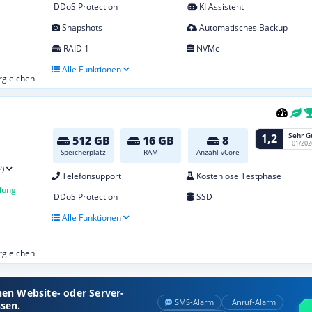
DDoS Protection
KI Assistent
Snapshots
Automatisches Backup
RAID 1
NVMe
Alle Funktionen
ergleichen
Sehr G
1,2
512 GB
16 GB
8
01/202
Speicherplatz
RAM
Anzahl vCore
2)
Telefonsupport
Kostenlose Testphase
lung
DDoS Protection
SSD
Alle Funktionen
ergleichen
nen Website- oder Server-
SMS‑Alarm
Anruf‑Alarm
ssen.