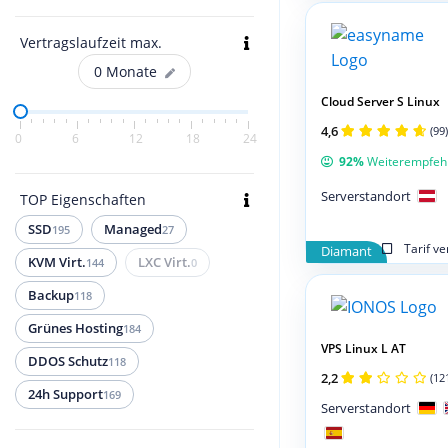
Vertragslaufzeit max.
0
Monate
Cloud Server S Linux
4,6
(99)
0
6
12
18
24
92%
Weiterempfeh
Serverstandort
TOP Eigenschaften
SSD
Managed
195
27
Tarif v
Diamant
KVM Virt.
LXC Virt.
144
0
Backup
118
Grünes Hosting
184
VPS Linux L AT
DDOS Schutz
118
2,2
(12
24h Support
169
Serverstandort