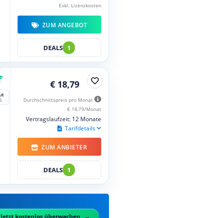
Exkl. Lizenzkosten
ZUM ANGEBOT
DEALS
1
€ 18,79
ut
Durchschnittspreis pro Monat
6
€ 18,79/Monat
Vertragslaufzeit: 12 Monate
Tarifdetails
ZUM ANBIETER
DEALS
1
Jetzt kostenlos überwachen