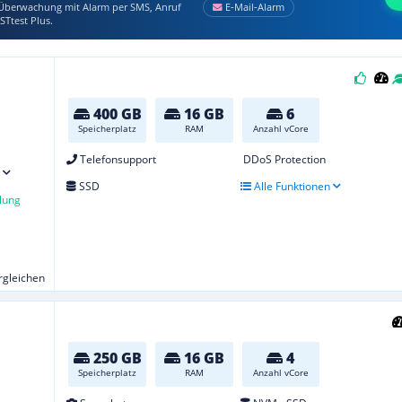
berwachung mit Alarm per SMS, Anruf
E‑Mail‑Alarm
STtest Plus.
400 GB
16 GB
6
Speicherplatz
RAM
Anzahl vCore
Telefonsupport
DDoS Protection
SSD
Alle Funktionen
lung
ergleichen
250 GB
16 GB
4
Speicherplatz
RAM
Anzahl vCore