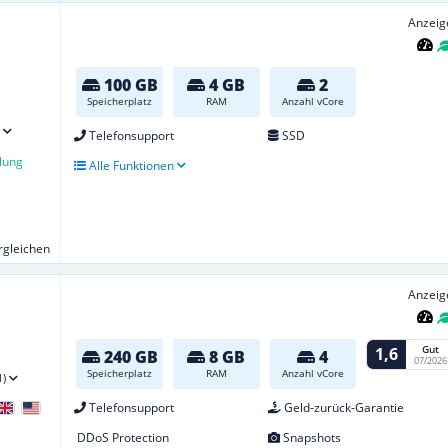
Anzeig
100 GB
4 GB
2
Speicherplatz
RAM
Anzahl vCore
Telefonsupport
SSD
lung
Alle Funktionen
ergleichen
Anzeig
Gut
1,6
240 GB
8 GB
4
07/2026
Speicherplatz
RAM
Anzahl vCore
1)
Telefonsupport
Geld-zurück-Garantie
DDoS Protection
Snapshots