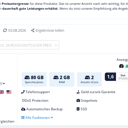
ne
Preisuntergrenze
für diese Produkte. Das ist unserer Ansicht nach sehr wichtig, für 
ch
dauerhaft gute Leistungen erhältst
. Wenn du trotz unserer Empfehlung alle Angebo
03.08.2026
Ergebnisse teilen
US, DURCHSCHNITTLICHER PREIS
Anzeig
Gut
1,6
80 GB
2 GB
2
07/2026
Speicherplatz
RAM
Anzahl vCore
1)
Telefonsupport
Geld-zurück-Garantie
DDoS Protection
Snapshots
Automatisches Backup
SSD
Alle Funktionen
ergleichen