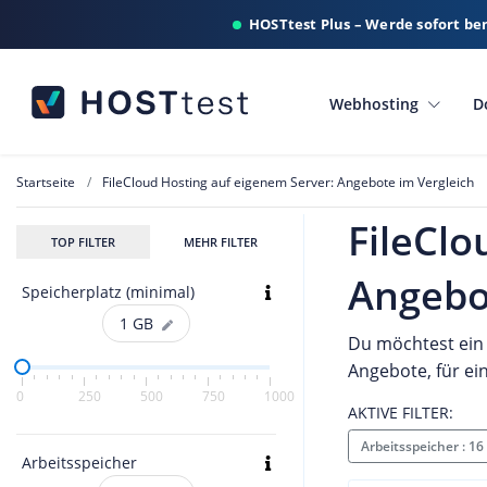
HOSTtest Plus – Werde sofort be
Webhosting
D
Startseite
FileCloud Hosting auf eigenem Server: Angebote im Vergleich
FileClo
TOP FILTER
MEHR FILTER
Angebo
Speicherplatz (minimal)
1
GB
Du möchtest ein 
Angebote, für ei
0
250
500
750
1000
AKTIVE FILTER:
Arbeitsspeicher : 1
Arbeitsspeicher