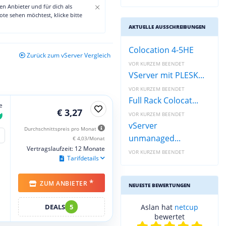
×
den Anbieter und für dich als
te sehen möchtest, klicke bitte
AKTUELLE AUSSCHREIBUNGEN
Colocation 4-5HE
Zurück zum vServer Vergleich
VOR KURZEM BEENDET
VServer mit PLESK...
VOR KURZEM BEENDET
Full Rack Colocat...
e
€ 3,27
VOR KURZEM BEENDET
vServer
Durchschnittspreis pro Monat
unmanaged...
€ 4,03/Monat
Vertragslaufzeit: 12 Monate
VOR KURZEM BEENDET
Tarifdetails
*
ZUM ANBIETER
NEUESTE BEWERTUNGEN
DEALS
5
Aslan hat
netcup
bewertet