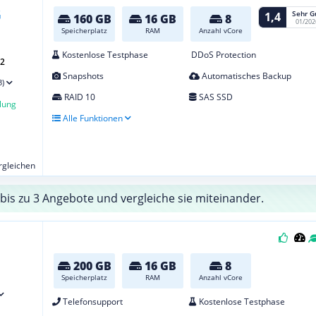
Sehr G
1,4
160 GB
16 GB
8
01/202
Speicherplatz
RAM
Anzahl vCore
Kostenlose Testphase
DDoS Protection
G2
Snapshots
Automatisches Backup
3)
RAID 10
SAS SSD
lung
Alle Funktionen
ergleichen
bis zu 3 Angebote und vergleiche sie miteinander.
200 GB
16 GB
8
Speicherplatz
RAM
Anzahl vCore
Telefonsupport
Kostenlose Testphase