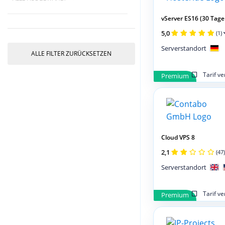
vServer ES16 (30 Tage 
5,0
(1)
Serverstandort
ALLE FILTER ZURÜCKSETZEN
Tarif v
Premium
Cloud VPS 8
2,1
(47)
Serverstandort
Tarif v
Premium