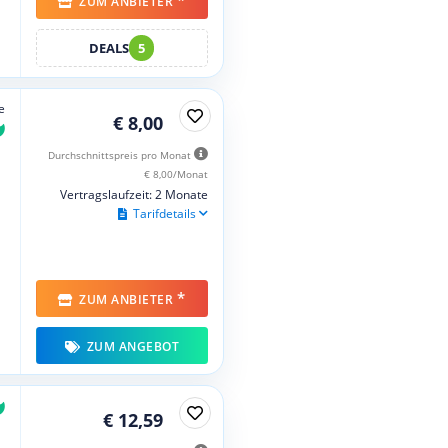
ZUM ANBIETER
DEALS
5
e
€ 8,00
Durchschnittspreis pro Monat
€ 8,00/Monat
Vertragslaufzeit: 2 Monate
Tarifdetails
*
ZUM ANBIETER
ZUM ANGEBOT
€ 12,59