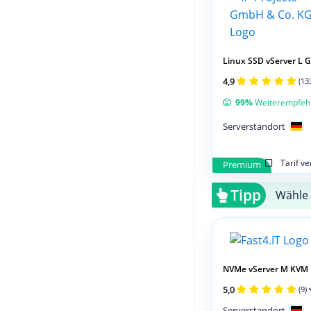
Linux SSD vServer L 
4,9
(13
99%
Weiterempfeh
Serverstandort
Tarif v
Premium
Tipp
Wähle 
NVMe vServer M KVM
5,0
(9)
Serverstandort