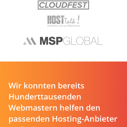
Wir konnten bereits
Hunderttausenden
Webmastern helfen den
passenden Hosting-Anbieter