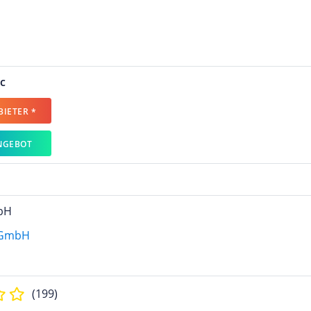
c
IETER *
NGEBOT
bH
(199)