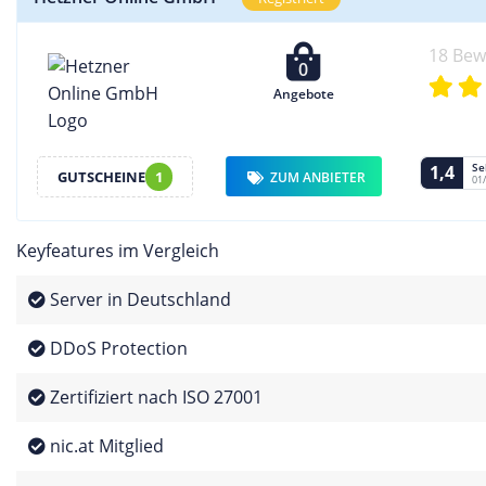
18 Be
0
Angebote
Se
1,4
GUTSCHEINE
1
ZUM ANBIETER
01
Keyfeatures im Vergleich
Server in Deutschland
DDoS Protection
Zertifiziert nach ISO 27001
nic.at Mitglied