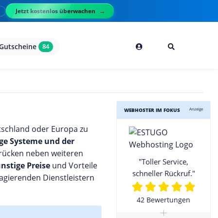
Jetzt kostenlos überwachen
l
Gutscheine
84
Anzeige
WEBHOSTER IM FOKUS
utschland oder Europa zu
ige Systeme und der
 rücken neben weiteren
"Toller Service,
nstige Preise
und Vorteile
schneller Rückruf."
agierenden Dienstleistern
42 Bewertungen
+