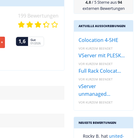
4,8
/ 5 Sterne aus
94
externen Bewertungen
199 Bewertungen
AKTUELLE AUSSCHREIBUNGEN
Colocation 4-5HE
Gut
1,6
 *
01/2026
VOR KURZEM BEENDET
VServer mit PLESK...
VOR KURZEM BEENDET
Full Rack Colocat...
VOR KURZEM BEENDET
vServer
unmanaged...
VOR KURZEM BEENDET
NEUESTE BEWERTUNGEN
Rocky B. hat
united-