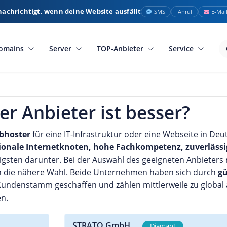
nachrichtigt, wenn deine Website ausfällt
SMS
Anruf
E-Mai
omains
Server
TOP-Anbieter
Service
er Anbieter ist besser?
bhoster
für eine IT-Infrastruktur oder eine Webseite in De
tionale Internetknoten, hohe Fachkompetenz, zuverläss
igsten darunter. Bei der Auswahl des geeigneten Anbieters
in die nähere Wahl. Beide Unternehmen haben sich durch
gü
undenstamm geschaffen und zählen mittlerweile zu global 
en.
STRATO GmbH
Diamant