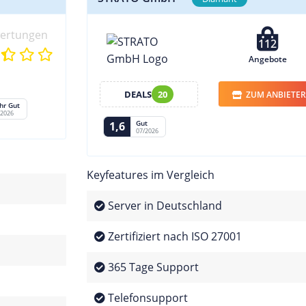
wertungen
112
Angebote
DEALS
20
ZUM ANBIETER
hr Gut
/2026
Gut
1,6
07/2026
Keyfeatures im Vergleich
Server in Deutschland
Zertifiziert nach ISO 27001
365 Tage Support
Telefonsupport