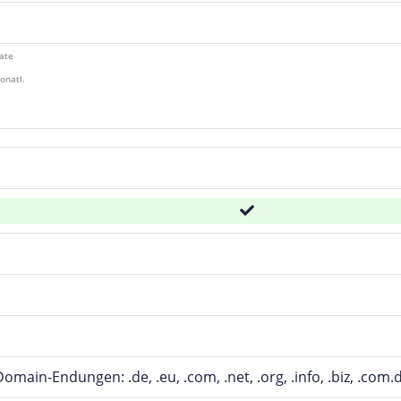
ate
onatl.
main-Endungen: .de, .eu, .com, .net, .org, .info, .biz, .com.