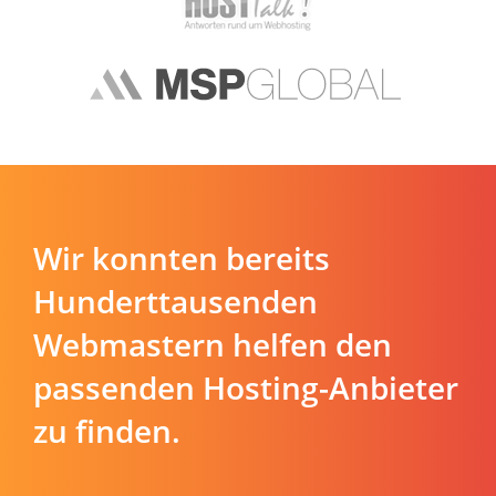
Wir konnten bereits
Hunderttausenden
Webmastern helfen den
passenden Hosting-Anbieter
zu finden.