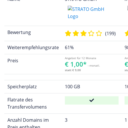
Bewertung
(199)
Weiterempfehlungsrate
61%
9
Angebot für 12 Monate
An
Preis
€ 1,00*
€
- monatl.
statt € 9,00
st
Speicherplatz
100 GB
1
Flatrate des
Transfervolumens
Anzahl Domains im
3
1
Preis enthalten