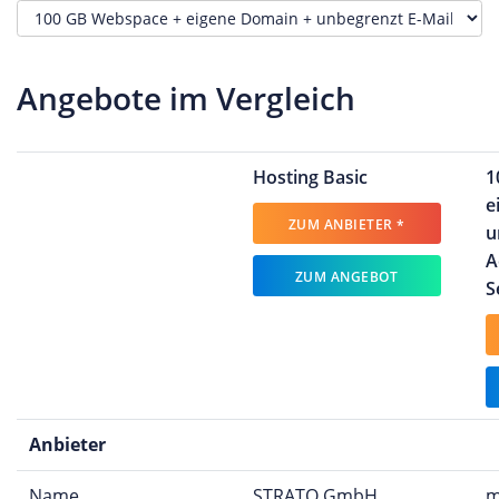
Angebote im Vergleich
Hosting Basic
1
e
ZUM ANBIETER *
u
A
ZUM ANGEBOT
S
Anbieter
Name
STRATO GmbH
m