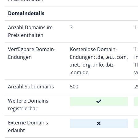
Domaindetails
Anzahl Domains im
3
1
Preis enthalten
Verfügbare Domain-
Kostenlose Domain-
1
Endungen
Endungen: .de, .eu, .com,
i
.net, .org, .info, .biz,
T
.com.de
v
Anzahl Subdomains
500
2
Weitere Domains
registrierbar
Externe Domains
erlaubt