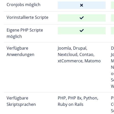
Cronjobs möglich
Vorinstallierte Scripte
Eigene PHP Scripte
möglich
Verfügbare
Joomla, Drupal,
D
Anwendungen
Nextcloud, Contao,
J
xtCommerce, Matomo
M
N
o
S
W
Verfügbare
PHP, PHP 8x, Python,
P
Skriptsprachen
Ruby on Rails
C
S