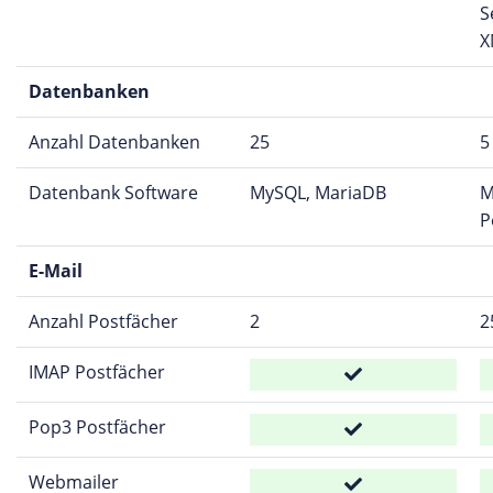
S
X
Datenbanken
Anzahl Datenbanken
25
5
Datenbank Software
MySQL, MariaDB
M
P
E-Mail
Anzahl Postfächer
2
2
IMAP Postfächer
Pop3 Postfächer
Webmailer