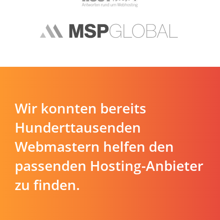
Wir konnten bereits
Hunderttausenden
Webmastern helfen den
passenden Hosting-Anbieter
zu finden.