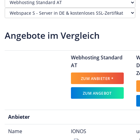
Angebote im Vergleich
Webhosting Standard
W
AT
D
Z
ZUM ANBIETER *
ZUM ANGEBOT
Anbieter
Name
IONOS
u