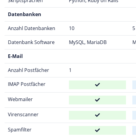
Skriptsprachen
Python, Ruby on Rails
Datenbanken
Anzahl Datenbanken
10
5
Datenbank Software
MySQL, MariaDB
M
E-Mail
Anzahl Postfächer
1
IMAP Postfächer
Webmailer
Virenscanner
Spamfilter