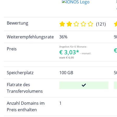
Bewertung
(121)
Weiterempfehlungsrate
36%
9
Angebot für 6 Monate
Preis
€
€ 3,03*
- monatl.
statt € 6,05
Speicherplatz
100 GB
5
Flatrate des
Transfervolumens
Anzahl Domains im
1
Preis enthalten