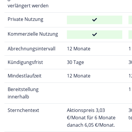
verlängert werden
Private Nutzung
Kommerzielle Nutzung
Abrechnungsintervall
12 Monate
1
Kündigungsfrist
30 Tage
3
Mindestlaufzeit
12 Monate
1
Bereitstellung
1
innerhalb
Sternchentext
Aktionspreis 3,03
3
€/Monat für 6 Monate
t
danach 6,05 €/Monat.