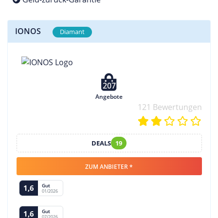
IONOS
Diamant
207
Angebote
121 Bewertungen
DEALS
19
ZUM ANBIETER *
Gut
1,6
01/2026
Gut
1,6
07/2026