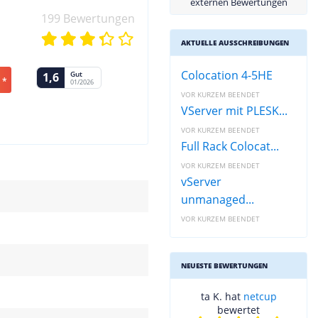
externen Bewertungen
199 Bewertungen
AKTUELLE AUSSCHREIBUNGEN
Colocation 4-5HE
Gut
1,6
 *
01/2026
VOR KURZEM BEENDET
VServer mit PLESK...
VOR KURZEM BEENDET
Full Rack Colocat...
VOR KURZEM BEENDET
vServer
unmanaged...
VOR KURZEM BEENDET
NEUESTE BEWERTUNGEN
ta K. hat
netcup
bewertet