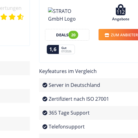
wertungen
112
Angebote
DEALS
20
ZUM ANBIETER
Gut
1,6
07/2026
Keyfeatures im Vergleich
Server in Deutschland
Zertifiziert nach ISO 27001
365 Tage Support
Telefonsupport