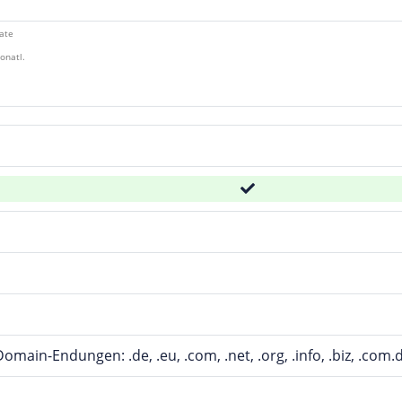
ate
onatl.
main-Endungen: .de, .eu, .com, .net, .org, .info, .biz, .com.