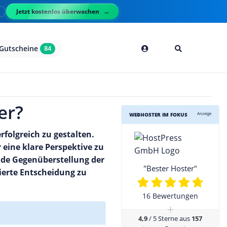
Jetzt kostenlos überwachen
l
Gutscheine
84
er?
Anzeige
WEBHOSTER IM FOKUS
rfolgreich zu gestalten.
ine klare Perspektive zu
ende Gegenüberstellung der
"Bester Hoster"
ierte Entscheidung zu
16 Bewertungen
+
4,9
/ 5 Sterne aus
157