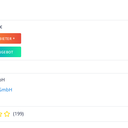
c
IETER *
NGEBOT
bH
(199)