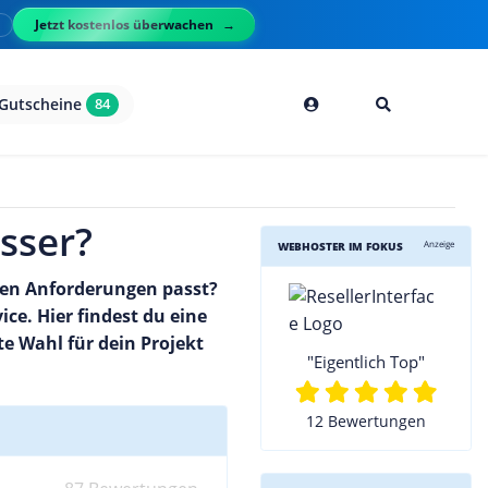
Jetzt kostenlos überwachen
l
Gutscheine
84
sser?
Anzeige
WEBHOSTER IM FOKUS
nen Anforderungen passt?
ce. Hier findest du eine
te Wahl für dein Projekt
"Eigentlich Top"
12 Bewertungen