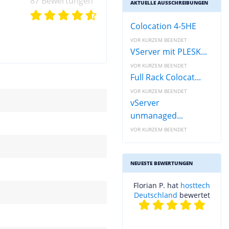
87 Bewertungen
AKTUELLE AUSSCHREIBUNGEN
Colocation 4-5HE
VOR KURZEM BEENDET
VServer mit PLESK...
VOR KURZEM BEENDET
Full Rack Colocat...
VOR KURZEM BEENDET
vServer
unmanaged...
VOR KURZEM BEENDET
NEUESTE BEWERTUNGEN
Florian P. hat
hosttech
Deutschland
bewertet