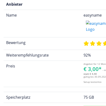
Anbieter
Name
easyname
Bewertung
Weiterempfehlungsrate
92%
Angebot für 12 Mon
Preis
€ 3,00*
- m
statt € 4,40
gültig bis 30.09.202
Setup kostenlos
Speicherplatz
75 GB