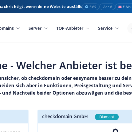
nachrichtigt, wenn deine Website ausfällt
SMS
Anruf
E-Mai
omains
Server
TOP-Anbieter
Service
 - Welcher Anbieter ist be
nsicher, ob checkdomain oder easyname besser zu dei
iden sich aber in Funktionen, Preisgestaltung und Servi
Vor- und Nachteile beider Optionen abzuwägen und die bes
checkdomain GmbH
Diamant