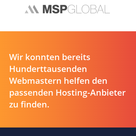
Wir konnten bereits
Hunderttausenden
Webmastern helfen den
passenden Hosting-Anbieter
zu finden.