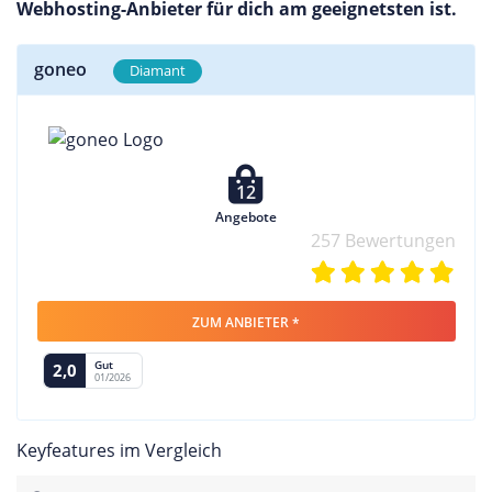
Webhosting-Anbieter für dich am geeignetsten ist.
goneo
Diamant
12
Angebote
257 Bewertungen
ZUM ANBIETER *
Gut
2,0
01/2026
Keyfeatures im Vergleich