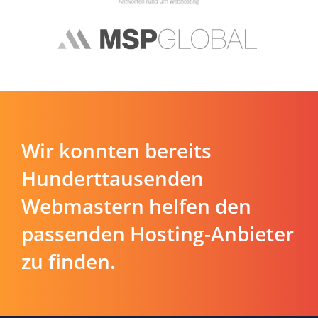
Wir konnten bereits
Hunderttausenden
Webmastern helfen den
passenden Hosting-Anbieter
zu finden.