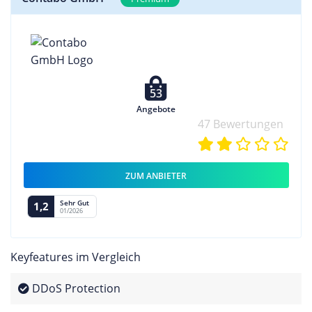
53
Angebote
47 Bewertungen
ZUM ANBIETER
Sehr Gut
1,2
01/2026
Keyfeatures im Vergleich
DDoS Protection