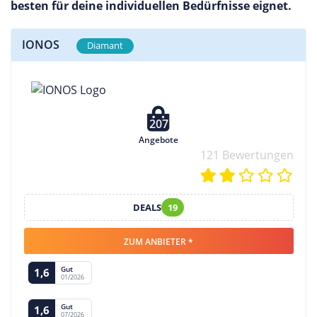
besten für deine individuellen Bedürfnisse eignet.
IONOS
Diamant
207
Angebote
121 Bewertungen
DEALS
19
ZUM ANBIETER *
Gut
1,6
01/2026
Gut
1,6
07/2026