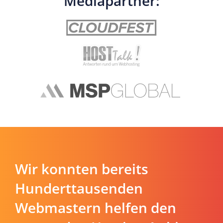
Mediapartner:
Wir konnten bereits
Hunderttausenden
Webmastern helfen den