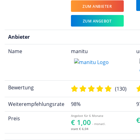
ZUM ANBIETER
ZUM ANGEBOT
Anbieter
Name
manitu
u
Bewertung
(130)
Weiterempfehlungsrate
98%
9
Angebot für 6 Monate
Preis
€
€ 1,00
- monatl.
statt € 6,04