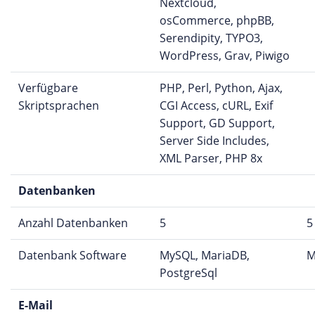
Nextcloud,
osCommerce, phpBB,
Serendipity, TYPO3,
WordPress, Grav, Piwigo
Verfügbare
PHP, Perl, Python, Ajax,
Skriptsprachen
CGI Access, cURL, Exif
Support, GD Support,
Server Side Includes,
XML Parser, PHP 8x
Datenbanken
Anzahl Datenbanken
5
5
Datenbank Software
MySQL, MariaDB,
M
PostgreSql
E-Mail