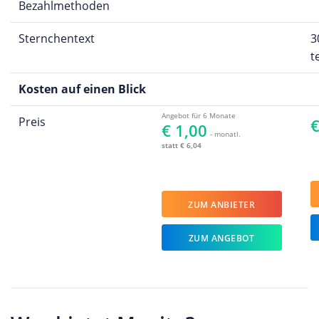
Bezahlmethoden
Sternchentext
3
t
Kosten auf einen Blick
Angebot für 6 Monate
Preis
€
€ 1,00
- monatl.
statt € 6,04
ZUM ANBIETER
ZUM ANGEBOT