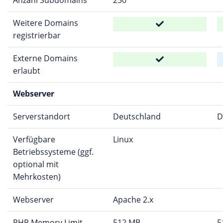
Anzahl Subdomains
250
Weitere Domains
registrierbar
Externe Domains
erlaubt
Webserver
Serverstandort
Deutschland
D
Verfügbare
Linux
Betriebssysteme (ggf.
optional mit
Mehrkosten)
Webserver
Apache 2.x
PHP Memory Limit
512 MB
5