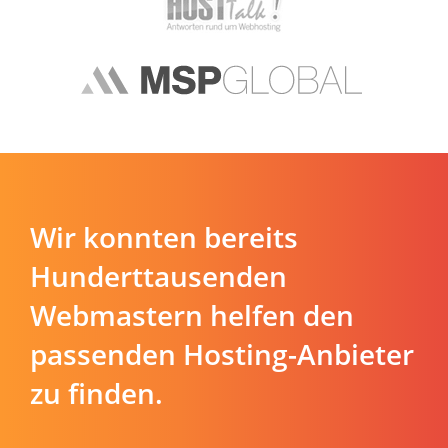
Wir konnten bereits
Hunderttausenden
Webmastern helfen den
passenden Hosting-Anbieter
zu finden.