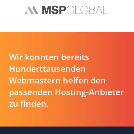
Wir konnten bereits
Hunderttausenden
Webmastern helfen den
passenden Hosting-Anbieter
zu finden.