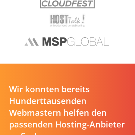
Wir konnten bereits
Hunderttausenden
Webmastern helfen den
passenden Hosting-Anbieter