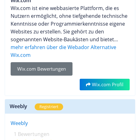
Wix.com
Wix.com ist eine webbasierte Plattform, die es
Nutzern ermöglicht, ohne tiefgehende technische
Kenntnisse oder Programmierkenntnisse eigene
Websites zu erstellen. Sie gehört zu den
sogenannten Website-Baukästen und bietet
zahlreiche Tools und Funktionen, die speziell auf
mehr erfahren über die Webador Alternative
kleine Unternehmen, Selbstständige und
Wix.com
Privatpersonen zugeschnitten sind. Hinter
Wix.com Bewertungen
Wix.com steht das gleichnamige Unternehmen
Wix.com Ltd. mit Hauptsitz in Tel Aviv, Israel. Die
Wix.com Profil
Plattform wurde von den israelischen
Unternehmern Avishai Abrahami, Nadav
Abrahami und Giora Kaplan ins Leben gerufen.
Weebly
Registriert
Die Idee entstand, als die Gründer feststellten, wie
kompliziert und teuer die Erstellung einer Website
Weebly
damals war, insbesondere für kleinere
Unternehmen und Privatpersonen. Wix.com hat
1 Bewertungen