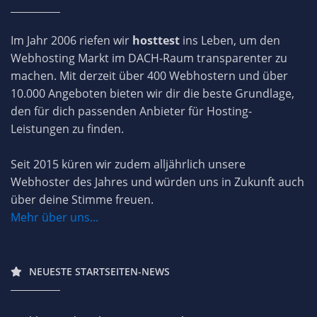
eine ideale Wahl für stilvolle, benutzerfreundliche
Websites mit einem klaren Fokus auf Design. Du
Im Jahr 2006 riefen wir
hosttest
ins Leben, um den
kannst auf unserer Webseite eine eigene
Webhosting Markt im DACH-Raum transparenter zu
Bewertung für Squarespace abgeben oder die
machen. Mit derzeit über 400 Webhostern und über
Erfahrungen anderer Kunden mit dem Anbieter
10.000 Angeboten bieten wir dir die beste Grundlage,
durchlesen.
den für dich passenden Anbieter für Hosting-
Leistungen zu finden.
Seit 2015 küren wir zudem alljährlich unsere
Webhoster des Jahres und würden uns in Zukunft auch
über deine Stimme freuen.
Mehr über uns...
NEUESTE STARTSEITEN-NEWS