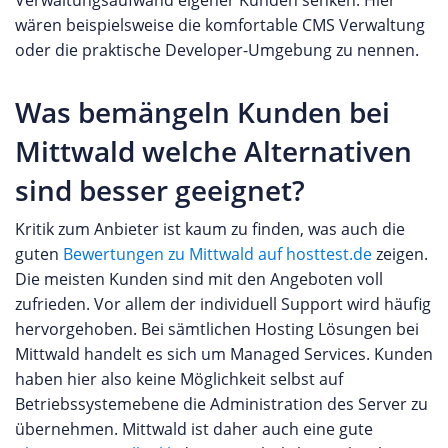
Verwaltungsaufwand eigener Kunden senken. Hier
verschiedene Webspace Pakete zur Verfügung.
sammeln konnten, dann können Sie eine eigene
so erfüllen etwa getrennte A- und B-
wären beispielsweise die komfortable CMS Verwaltung
Diese können unserer Erfahrung nach entweder
Bewertung des Unternehmens auf unserer
Stromversorgungssysteme sowie redundant
oder die praktische Developer-Umgebung zu nennen.
als Linux Hosting oder Windows Hosting
Webseite abgeben.
ausgelegte Netzwerkknoten die Anforderungen an
betrieben werden und bieten zahlreiche
höchste Verfügbarkeit. Der Schutz
Was bemängeln Kunden bei
zusätzliche Funktionen wie spezielle
personenbezogener Daten wird nach den
Sicherheitspakete, Datenbackup Lösungen oder
Mittwald welche Alternativen
Vorgaben der DSGVO gewährleistet, inklusive
die Nutzung eines CND zur schnelleren
Auftragsverarbeitungsvertrag und detaillierter
Datenauslieferung an die Webseitenbesucher. Für
sind besser geeignet?
Datenschutzerklärung. Auch beim Thema
Fortgeschrittene Umfangreiche Funktionen Server
Nachhaltigkeit setzt maxcluster auf zukunftsfähige
Kritik zum Anbieter ist kaum zu finden, was auch die
Hosting Für professionelle Anwender, die
Lösungen: Das Rechenzentrum und der
guten
Bewertungen zu Mittwald auf hosttest.de
zeigen.
performancestarke und funktionelle Hosting
Unternehmenssitz in Paderborn werden zu 100 %
Die meisten Kunden sind mit den Angeboten voll
Lösungen für individuelle Online Services aller Art
mit erneuerbaren Energien versorgt, während
zufrieden. Vor allem der individuell Support wird häufig
suchen, eigenen sich die Server Angebote von
energieeffiziente Technik und Virtualisierung die
hervorgehoben. Bei sämtlichen Hosting Lösungen bei
IONOS. Je nach benötigter Leistung kann auf
Ressourcen optimal nutzen und den CO₂-
Mittwald handelt es sich um Managed Services. Kunden
virtuelle Server, dedizierte Server oder stufenlos
Fußabdruck minimieren. Damit verbindet
haben hier also keine Möglichkeit selbst auf
skalierbare Cloud Server zurückgegriffen werden.
maxcluster maximale Sicherheit mit nachhaltigem,
Betriebssystemebene die Administration des Server zu
Auch spezielle Dienste wie der Einsatz eines
grünem Hosting in Deutschland. Du kannst auf
übernehmen. Mittwald ist daher auch eine gute
Loadbalancers für leistungsintensive Projekte ist
unserer Webseite eine eigene Bewertung für