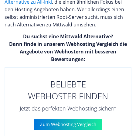
Alternative zu All-Inkl
, die einen ähnlichen Fokus bei
möglich. Für Profis Individuelle Umsetzung Cloud
maxcluster GmbH abgeben oder die Erfahrungen
den Hosting Angeboten haben. Wer allerdings einen
Infrastruktur Für Unternehmen, die ihre gesamte
anderer Kunden mit dem Anbieter durchlesen.
selbst administrierten Root-Server sucht, muss sich
IT-Infrastruktur in die Cloud auslagern möchten,
nach Alternativen zu Mittwald umsehen.
stehen mit der IONOS Cloud und der Enterprise
Cloud (IaaS) spezielle Lösungen zur Verfügung. Die
Du suchst eine Mittwald Alternative?
Angebote ermöglichen die Einrichtung einer
Dann finde in unserem Webhosting Vergleich die
performanten und stabilen Cloud Infrastruktur,
Angebote von Webhostern mit besseren
die den höchsten Ansprüchen komplexer Projekte
Bewertungen:
gerecht wird. Für Unternehmen Komplexe Cloud-
Lösungen Wenn Sie bereits als Kunde bei IONOS
Erfahrungen sammeln konnten, dann können Sie
BELIEBTE
eine eigene Bewertung des Unternehmens auf
unserer Webseite abgeben.
WEBHOSTER FINDEN
Jetzt das perfekten Webhosting sichern
Zum Webhosting Vergleich