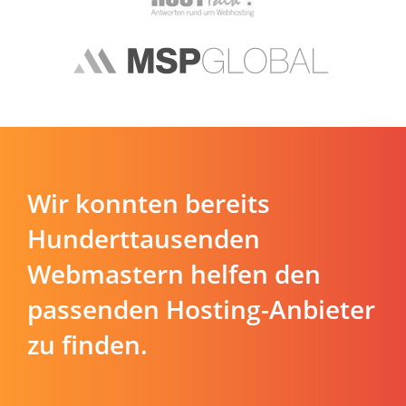
Wir konnten bereits
Hunderttausenden
Webmastern helfen den
passenden Hosting-Anbieter
zu finden.