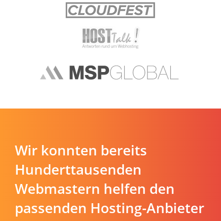
Wir konnten bereits
Hunderttausenden
Webmastern helfen den
passenden Hosting-Anbieter