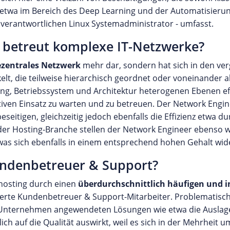
twa im Bereich des Deep Learning und der Automatisierun
verantwortlichen Linux Systemadministrator - umfasst.
d betreut komplexe IT-Netzwerke?
ezentrales Netzwerk
mehr dar, sondern hat sich in den ve
lt, die teilweise hierarchisch geordnet oder voneinander a
ng, Betriebssystem und Architektur heterogenen Ebenen eff
tiven Einsatz zu warten und zu betreuen. Der Network Engi
seitigen, gleichzeitig jedoch ebenfalls die Effizienz etwa d
 der Hosting-Branche stellen der Network Engineer ebenso
was sich ebenfalls in einem entsprechend hohen Gehalt wide
undenbetreuer & Support?
hosting durch einen
überdurchschnittlich häufigen und 
izierte Kundenbetreuer & Support-Mitarbeiter. Problematisch
llen Unternehmen angewendeten Lösungen wie etwa die Ausl
ich auf die Qualität auswirkt, weil es sich in der Mehrheit 