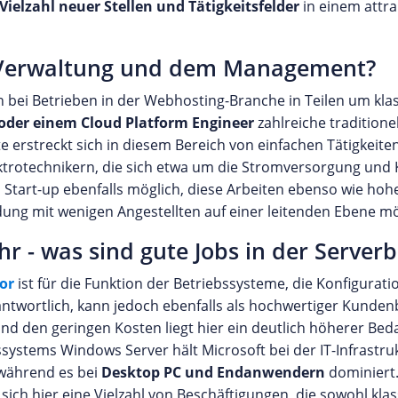
Vielzahl neuer Stellen und Tätigkeitsfelder
in einem attr
er Verwaltung und dem Management?
ch bei Betrieben in der Webhosting-Branche in Teilen um kl
oder einem Cloud Platform Engineer
zahlreiche traditionel
e erstreckt sich in diesem Bereich von einfachen Tätigkeit
lektrotechnikern, die sich etwa um die Stromversorgung un
 Start-up ebenfalls möglich, diese Arbeiten ebenso wie hoh
ung mit wenigen Angestellten auf einer leitenden Ebene mög
 - was sind gute Jobs in der Server
or
ist für die Funktion der Betriebssysteme, die Konfigurat
antwortlich, kann jedoch ebenfalls als hochwertiger Kunde
nd den geringen Kosten liegt hier ein deutlich höherer Beda
ssystems Windows Server hält Microsoft bei der IT-Infrastruk
 während es bei
Desktop PC und Endanwendern
dominiert.
ich hier eine Vielzahl von Beschäftigungen, die sowohl kla