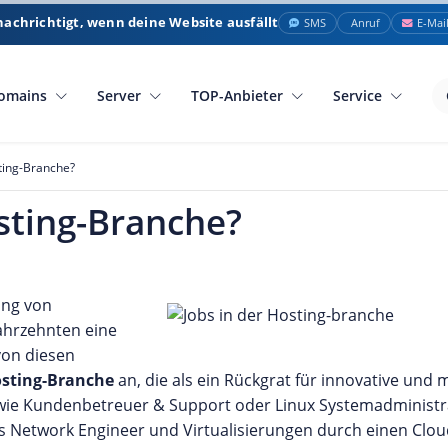
nachrichtigt, wenn deine Website ausfällt
SMS
Anruf
E-Mai
omains
Server
TOP-Anbieter
Service
sting-Branche?
sting-Branche?
ung von
ahrzehnten eine
von diesen
sting-Branche
an, die als ein Rückgrat für innovative und 
wie Kundenbetreuer & Support oder Linux Systemadministra
Network Engineer und Virtualisierungen durch einen Clou