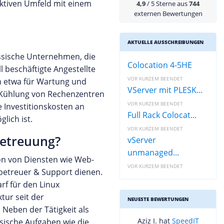
aktiven Umfeld mit einem
4,9
/ 5 Sterne aus
744
externen Bewertungen
AKTUELLE AUSSCHREIBUNGEN
assische Unternehmen, die
Colocation 4-5HE
l beschäftigte Angestellte
VOR KURZEM BEENDET
en etwa für Wartung und
VServer mit PLESK...
d Kühlung von Rechenzentren
VOR KURZEM BEENDET
e Investitionskosten an
Full Rack Colocat...
lich ist.
VOR KURZEM BEENDET
betreuung?
vServer
unmanaged...
ion von Diensten wie Web-
VOR KURZEM BEENDET
nbetreuer & Support dienen.
rf für den Linux
tur seit der
NEUESTE BEWERTUNGEN
 Neben der Tätigkeit als
Aziz I. hat
SpeedIT
ssische Aufgaben wie die