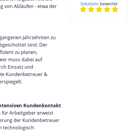
Solutions
bewertet
g von Abläufen - etwa der
rgangenen Jahrzehnten zu
bgeschottet sind. Der
izient zu planen,
neer muss dabei auf
urch Einsatz und
 wie Kundenbetreuer &
rspiegelt.
intensiven Kundenkontakt
 für Arbeitgeber erweist
agerung der Kundenbetreuer
um technologisch