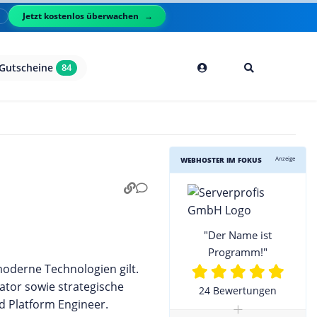
Jetzt kostenlos überwachen
l
Gutscheine
84
Anzeige
WEBHOSTER IM FOKUS
"Der Name ist
Programm!"
moderne Technologien gilt.
tor sowie strategische
24 Bewertungen
d Platform Engineer.
+