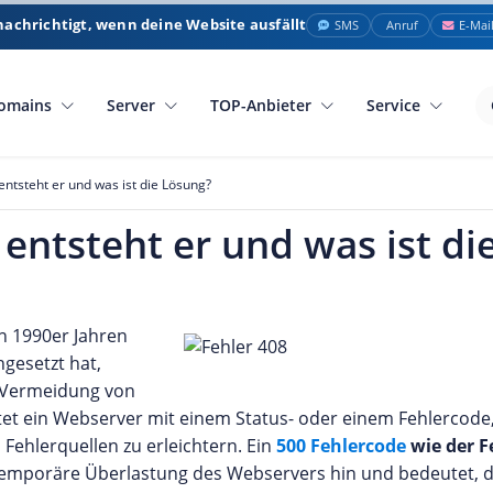
nachrichtigt, wenn deine Website ausfällt
SMS
Anruf
E-Mai
omains
Server
TOP-Anbieter
Service
ntsteht er und was ist die Lösung?
entsteht er und was ist di
en 1990er Jahren
gesetzt hat,
r Vermeidung von
et ein Webserver mit einem Status- oder einem Fehlercode
ehlerquellen zu erleichtern. Ein
500 Fehlercode
wie der F
e temporäre Überlastung des Webservers hin und bedeutet, 