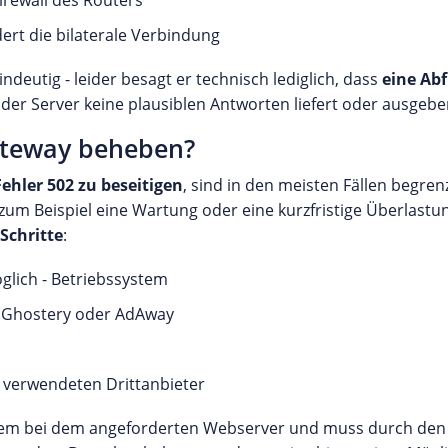
irewall des Routers
dert die bilaterale Verbindung
ndeutig - leider besagt er technisch lediglich, dass
eine Ab
l der Server keine plausiblen Antworten liefert oder ausgeb
Gateway beheben?
Fehler 502 zu beseitigen
, sind in den meisten Fällen begrenz
zum Beispiel eine Wartung oder eine kurzfristige Überlastu
 Schritte
:
glich - Betriebssystem
k, Ghostery oder AdAway
r verwendeten Drittanbieter
Problem bei dem angeforderten Webserver und muss durch de