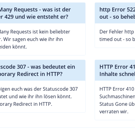
Many Requests - was ist der
http Error 52
r 429 und wie entsteht er?
out - so behe
any Requests ist kein beliebter
Der Fehler http
r. Wir sagen euch wie ihr ihn
timed out - so 
iden könnt.
uscode 307 - was bedeutet ein
HTTP Error 41
orary Redirect in HTTP?
Inhalte schne
eigen euch was der Statuscode 307
HTTP Error 410 
tet und wie ihr ihn lösen könnt.
Suchmaschinen
rary Redirect in HTTP.
Status Gone üb
verraten wir.