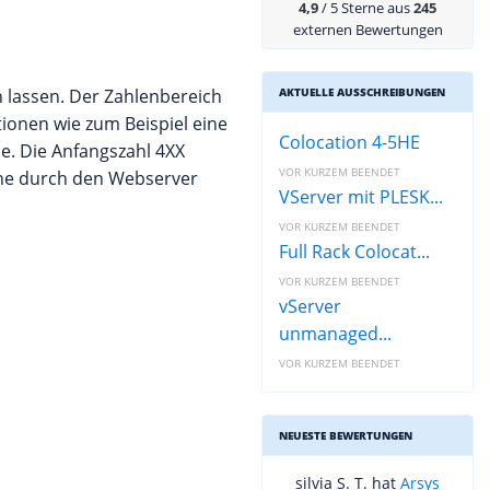
4,9
/ 5 Sterne aus
245
externen Bewertungen
en lassen. Der Zahlenbereich
AKTUELLE AUSSCHREIBUNGEN
tionen wie zum Beispiel eine
Colocation 4-5HE
. Die Anfangszahl 4XX
VOR KURZEM BEENDET
che durch den Webserver
VServer mit PLESK...
VOR KURZEM BEENDET
Full Rack Colocat...
VOR KURZEM BEENDET
vServer
unmanaged...
VOR KURZEM BEENDET
NEUESTE BEWERTUNGEN
silvia S. T. hat
Arsys