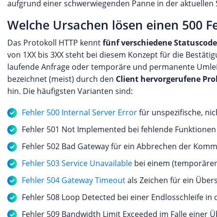
aufgrund einer schwerwiegenden Panne in der aktuellen S
Welche Ursachen lösen einen 500 F
Das Protokoll HTTP kennt
fünf verschiedene Statuscode
von 1XX bis 3XX steht bei diesem Konzept für die Bestäti
laufende Anfrage oder temporäre und permanente Umleit
bezeichnet (meist) durch den
Client hervorgerufene Pr
hin. Die häufigsten Varianten sind:
Fehler 500 Internal Server Error
für unspezifische, ni
Fehler 501 Not Implemented bei fehlende Funktionen 
Fehler 502 Bad Gateway für ein Abbrechen der Komm
Fehler 503 Service Unavailable
bei einem (temporären)
Fehler 504 Gateway Timeout
als Zeichen für ein Über
Fehler 508 Loop Detected bei einer Endlosschleife in 
Fehler 509 Bandwidth Limit Exceeded im Falle einer 