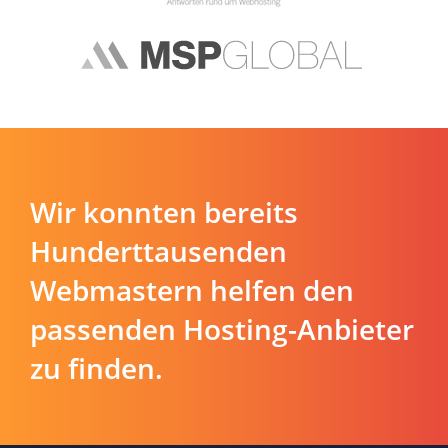
Wir konnten bereits
Hunderttausenden
Webmastern helfen den
passenden Hosting-Anbieter
zu finden.