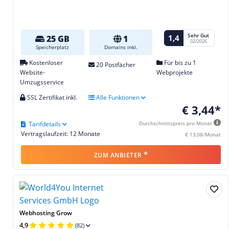
Sehr Gut
1,4
25 GB
1
02/2026
Speicherplatz
Domains inkl.
Kostenloser
Für bis zu 1
20 Postfächer
Website-
Webprojekte
Umzugsservice
SSL Zertifikat inkl.
Alle Funktionen
€ 3,44*
Tarifdetails
Durchschnittspreis pro Monat
Vertragslaufzeit: 12 Monate
€ 13,08/Monat
*
ZUM ANBIETER
Webhosting Grow
4,9
(82)