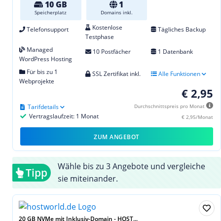
10 GB
1
Speicherplatz
Domains inkl.
Kostenlose
Telefonsupport
Tägliches Backup
Testphase
Managed
10 Postfächer
1 Datenbank
WordPress Hosting
Für bis zu 1
SSL Zertifikat inkl.
Alle Funktionen
Webprojekte
€ 2,95
Tarifdetails
Durchschnittspreis pro Monat
Vertragslaufzeit: 1 Monat
€ 2,95/Monat
ZUM ANGEBOT
Wähle bis zu 3 Angebote und vergleiche
Tipp
sie miteinander.
20 GB NVMe mit Inklusiv-Domain - HOST...