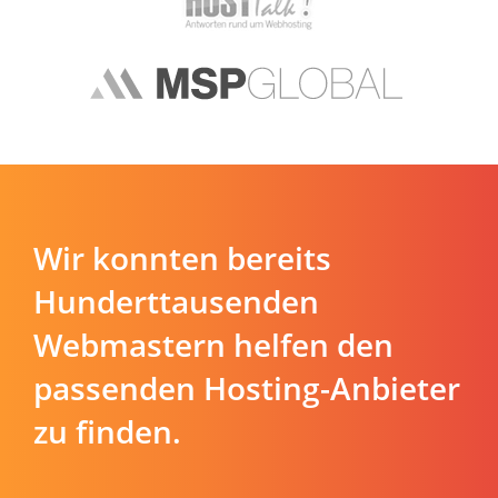
Wir konnten bereits
Hunderttausenden
Webmastern helfen den
passenden Hosting-Anbieter
zu finden.