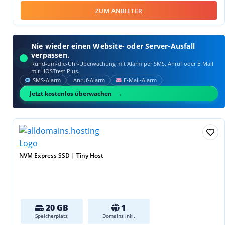
ZUM ANBIETER
Nie wieder einen Website- oder Server-Ausfall
verpassen.
Rund-um-die-Uhr-Überwachung mit Alarm per SMS, Anruf oder E‑Mail
mit HOSTtest Plus.
SMS‑Alarm
Anruf‑Alarm
E‑Mail‑Alarm
Jetzt kostenlos überwachen
NVM Express SSD | Tiny Host
20 GB
1
Speicherplatz
Domains inkl.