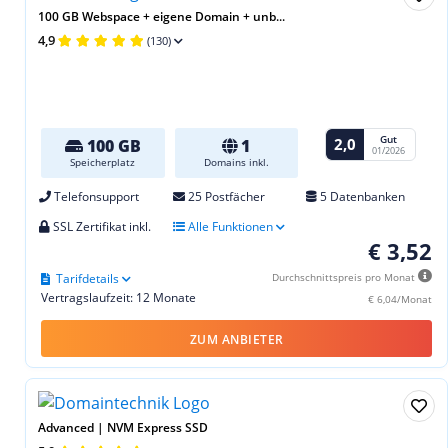
100 GB Webspace + eigene Domain + unb...
4,9
(130)
Gut
2,0
100 GB
1
01/2026
Speicherplatz
Domains inkl.
Telefonsupport
25 Postfächer
5 Datenbanken
SSL Zertifikat inkl.
Alle Funktionen
€ 3,52
Tarifdetails
Durchschnittspreis pro Monat
Vertragslaufzeit: 12 Monate
€ 6,04/Monat
ZUM ANBIETER
Advanced | NVM Express SSD