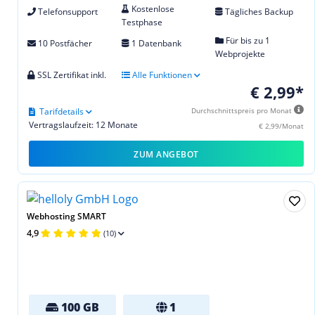
Kostenlose
Telefonsupport
Tägliches Backup
Testphase
Für bis zu 1
10 Postfächer
1 Datenbank
Webprojekte
SSL Zertifikat inkl.
Alle Funktionen
€ 2,99*
Tarifdetails
Durchschnittspreis pro Monat
Vertragslaufzeit: 12 Monate
€ 2,99/Monat
ZUM ANGEBOT
Webhosting SMART
4,9
(10)
100 GB
1