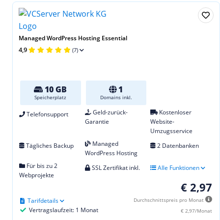
Managed WordPress Hosting Essential
4,9
(7)
10 GB
1
Speicherplatz
Domains inkl.
Geld-zurück-
Kostenloser
Telefonsupport
Garantie
Website-
Umzugsservice
Managed
Tägliches Backup
2 Datenbanken
WordPress Hosting
Für bis zu 2
SSL Zertifikat inkl.
Alle Funktionen
Webprojekte
€ 2,97
Tarifdetails
Durchschnittspreis pro Monat
Vertragslaufzeit: 1 Monat
€ 2,97/Monat