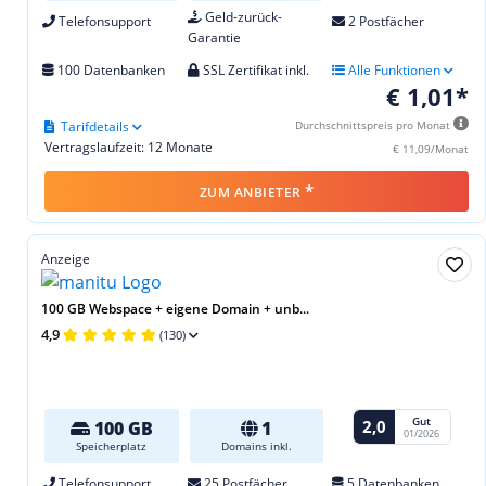
Geld-zurück-
Telefonsupport
2 Postfächer
Garantie
100 Datenbanken
SSL Zertifikat inkl.
Alle Funktionen
€ 1,01*
Tarifdetails
Durchschnittspreis pro Monat
Vertragslaufzeit: 12 Monate
€ 11,09/Monat
*
ZUM ANBIETER
Anzeige
100 GB Webspace + eigene Domain + unb...
4,9
(130)
Gut
2,0
100 GB
1
01/2026
Speicherplatz
Domains inkl.
Telefonsupport
25 Postfächer
5 Datenbanken