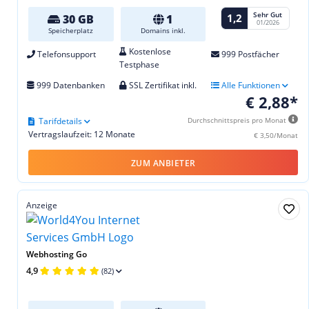
Sehr Gut
1,2
30 GB
1
01/2026
Speicherplatz
Domains inkl.
Kostenlose
Telefonsupport
999 Postfächer
Testphase
999 Datenbanken
SSL Zertifikat inkl.
Alle Funktionen
€ 2,88*
Tarifdetails
Durchschnittspreis pro Monat
Vertragslaufzeit: 12 Monate
€ 3,50/Monat
ZUM ANBIETER
Anzeige
Webhosting Go
4,9
(82)