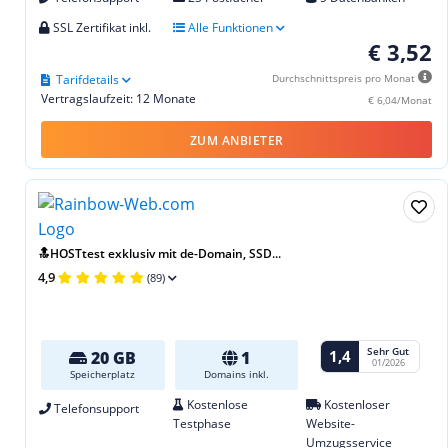
SSL Zertifikat inkl.
Alle Funktionen
€ 3,52
Tarifdetails
Durchschnittspreis pro Monat
Vertragslaufzeit: 12 Monate
€ 6,04/Monat
ZUM ANBIETER
🔝HOSTtest exklusiv mit de-Domain, SSD...
4,9
(89)
Sehr Gut
1,4
20 GB
1
01/2026
Speicherplatz
Domains inkl.
Kostenlose
Kostenloser
Telefonsupport
Testphase
Website-
Umzugsservice