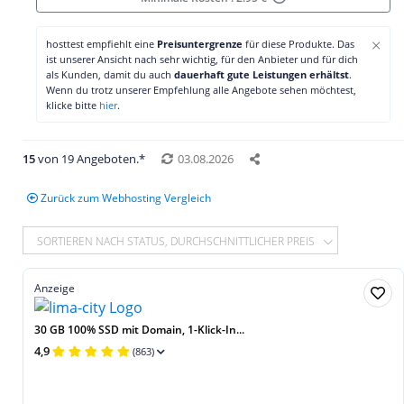
×
hosttest empfiehlt eine
Preisuntergrenze
für diese Produkte. Das
ist unserer Ansicht nach sehr wichtig, für den Anbieter und für dich
als Kunden, damit du auch
dauerhaft gute Leistungen erhältst
.
Wenn du trotz unserer Empfehlung alle Angebote sehen möchtest,
klicke bitte
hier
.
15
von 19 Angeboten.*
03.08.2026
Zurück zum Webhosting Vergleich
SORTIEREN NACH STATUS, DURCHSCHNITTLICHER PREIS
Anzeige
30 GB 100% SSD mit Domain, 1-Klick-In...
4,9
(863)