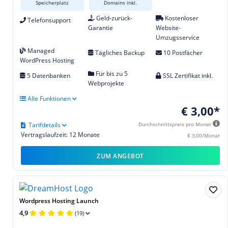
Speicherplatz
Domains inkl.
Geld-zurück-
Kostenloser
Telefonsupport
Garantie
Website-
Umzugsservice
Managed
Tägliches Backup
10 Postfächer
WordPress Hosting
Für bis zu 5
5 Datenbanken
SSL Zertifikat inkl.
Webprojekte
Alle Funktionen
€ 3,00*
Tarifdetails
Durchschnittspreis pro Monat
Vertragslaufzeit: 12 Monate
€ 3,00/Monat
ZUM ANGEBOT
Wordpress Hosting Launch
4,9
(19)