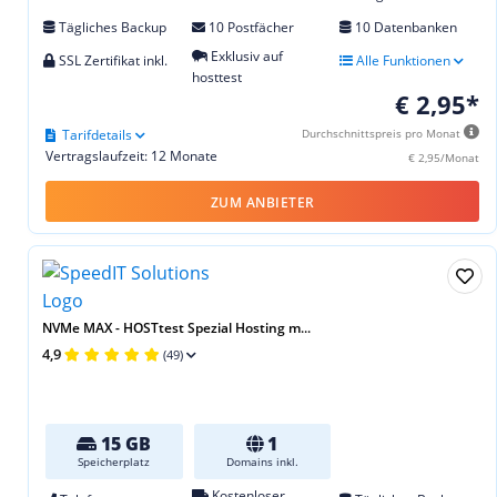
Tägliches Backup
10 Postfächer
10 Datenbanken
Exklusiv auf
SSL Zertifikat inkl.
Alle Funktionen
hosttest
€ 2,95*
Tarifdetails
Durchschnittspreis pro Monat
Vertragslaufzeit: 12 Monate
€ 2,95/Monat
ZUM ANBIETER
NVMe MAX - HOSTtest Spezial Hosting m...
4,9
(49)
15 GB
1
Speicherplatz
Domains inkl.
Kostenloser