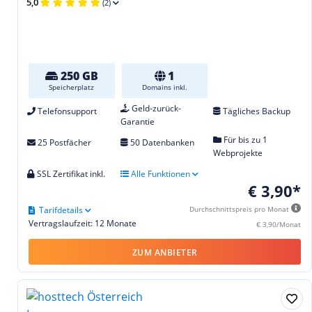
5,0
(2)
250 GB
1
Speicherplatz
Domains inkl.
Geld-zurück-
Telefonsupport
Tägliches Backup
Garantie
Für bis zu 1
25 Postfächer
50 Datenbanken
Webprojekte
SSL Zertifikat inkl.
Alle Funktionen
€ 3,90*
Tarifdetails
Durchschnittspreis pro Monat
Vertragslaufzeit: 12 Monate
€ 3,90/Monat
ZUM ANBIETER