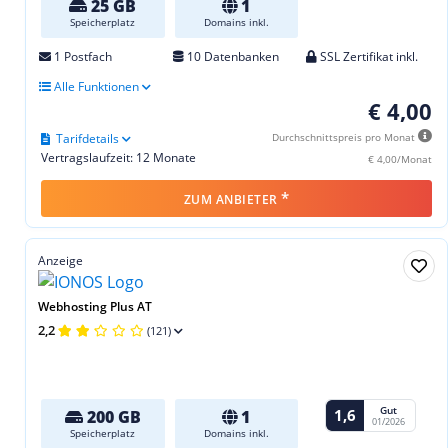
25 GB
1
Speicherplatz
Domains inkl.
1 Postfach
10 Datenbanken
SSL Zertifikat inkl.
Alle Funktionen
€ 4,00
Tarifdetails
Durchschnittspreis pro Monat
Vertragslaufzeit: 12 Monate
€ 4,00/Monat
*
ZUM ANBIETER
Anzeige
Webhosting Plus AT
2,2
(121)
Gut
1,6
200 GB
1
01/2026
Speicherplatz
Domains inkl.