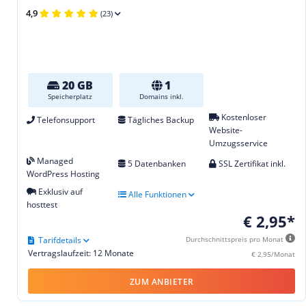
4,9
(23)
20 GB
1
Speicherplatz
Domains inkl.
Kostenloser
Telefonsupport
Tägliches Backup
Website-
Umzugsservice
Managed
5 Datenbanken
SSL Zertifikat inkl.
WordPress Hosting
Exklusiv auf
Alle Funktionen
hosttest
€ 2,95*
Tarifdetails
Durchschnittspreis pro Monat
Vertragslaufzeit: 12 Monate
€ 2,95/Monat
ZUM ANBIETER