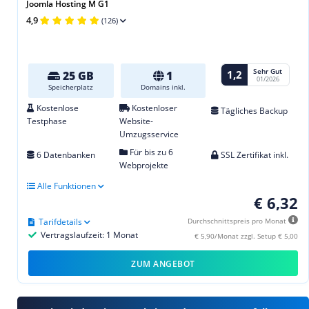
Joomla Hosting M G1
4,9
(126)
Sehr Gut
1,2
25 GB
1
01/2026
Speicherplatz
Domains inkl.
Kostenlose
Kostenloser
Tägliches Backup
Testphase
Website-
Umzugsservice
Für bis zu 6
6 Datenbanken
SSL Zertifikat inkl.
Webprojekte
Alle Funktionen
€ 6,32
Tarifdetails
Durchschnittspreis pro Monat
Vertragslaufzeit: 1 Monat
€ 5,90/Monat zzgl. Setup € 5,00
ZUM ANGEBOT