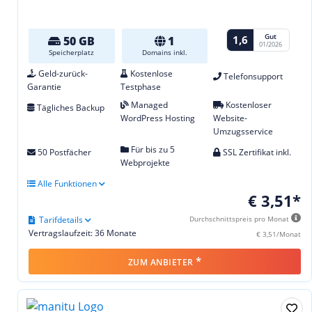
Gut
1,6
50 GB
1
01/2026
Speicherplatz
Domains inkl.
Geld-zurück-
Kostenlose
Telefonsupport
Garantie
Testphase
Managed
Kostenloser
Tägliches Backup
WordPress Hosting
Website-
Umzugsservice
Für bis zu 5
50 Postfächer
SSL Zertifikat inkl.
Webprojekte
Alle Funktionen
€ 3,51*
Tarifdetails
Durchschnittspreis pro Monat
Vertragslaufzeit: 36 Monate
€ 3,51/Monat
*
ZUM ANBIETER