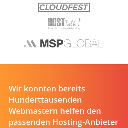
Wir konnten bereits
Hunderttausenden
Webmastern helfen den
passenden Hosting-Anbieter