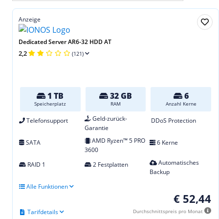
Anzeige
Dedicated Server AR6-32 HDD AT
2,2
(121)
1 TB
32 GB
6
Speicherplatz
RAM
Anzahl Kerne
Geld-zurück-
Telefonsupport
DDoS Protection
Garantie
AMD Ryzen™ 5 PRO
SATA
6 Kerne
3600
Automatisches
RAID 1
2 Festplatten
Backup
Alle Funktionen
€ 52,44
Tarifdetails
Durchschnittspreis pro Monat