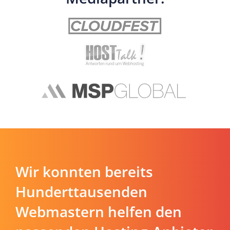
Wir konnten bereits
Hunderttausenden
Webmastern helfen den