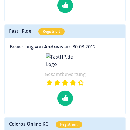
FastHP.de
Registriert
Bewertung von
Andreas
am 30.03.2012
Gesamtbewertung
Celeros Online KG
Registriert