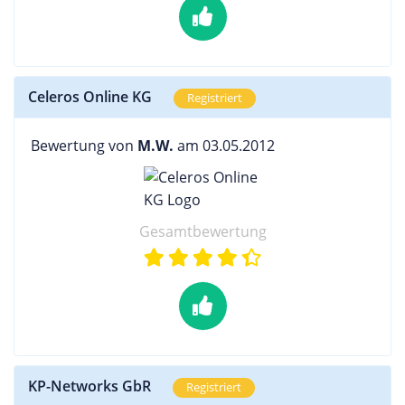
Celeros Online KG
Registriert
Bewertung von
M.W.
am 03.05.2012
Gesamtbewertung
KP-Networks GbR
Registriert