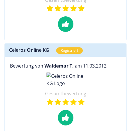
Celeros Online KG
Registriert
Bewertung von
Waldemar T.
am 11.03.2012
Gesamtbewertung