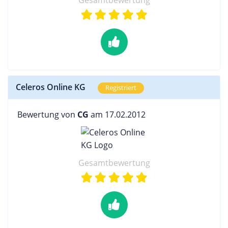
Celeros Online KG
Registriert
Bewertung von
CG
am 17.02.2012
Gesamtbewertung