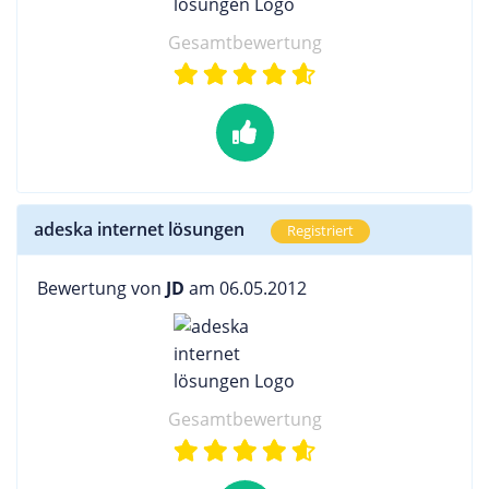
Gesamtbewertung
adeska internet lösungen
Registriert
Bewertung von
JD
am 06.05.2012
Gesamtbewertung