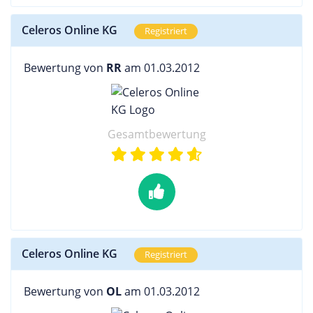
Celeros Online KG
Registriert
Bewertung von
RR
am 01.03.2012
Gesamtbewertung
Celeros Online KG
Registriert
Bewertung von
OL
am 01.03.2012