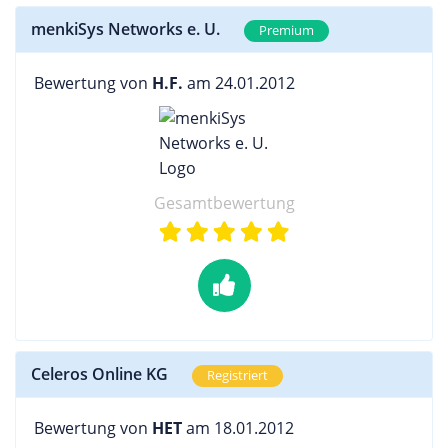
menkiSys Networks e. U.
Premium
Bewertung von
H.F.
am 24.01.2012
Gesamtbewertung
Celeros Online KG
Registriert
Bewertung von
HET
am 18.01.2012