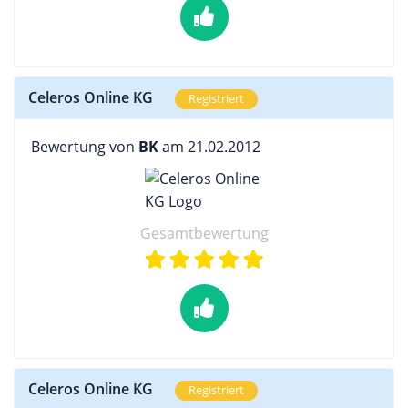
Celeros Online KG
Registriert
Bewertung von
BK
am 21.02.2012
Gesamtbewertung
Celeros Online KG
Registriert