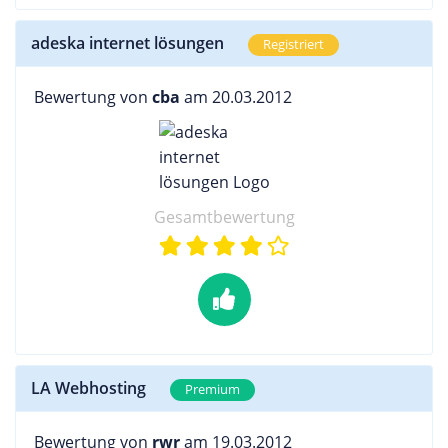
adeska internet lösungen
Registriert
Bewertung von
cba
am 20.03.2012
Gesamtbewertung
LA Webhosting
Premium
Bewertung von
rwr
am 19.03.2012