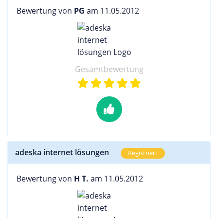
Bewertung von
PG
am 11.05.2012
Gesamtbewertung
adeska internet lösungen
Registriert
Bewertung von
H T.
am 11.05.2012