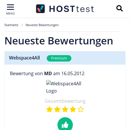
MENÜ
Startseite
Neueste Bewertungen
Neueste Bewertungen
Webspace4All
Premium
Bewertung von
MD
am 16.05.2012
Gesamtbewertung