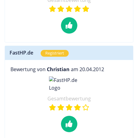
FastHP.de
Registriert
Bewertung von
Christian
am 20.04.2012
Gesamtbewertung