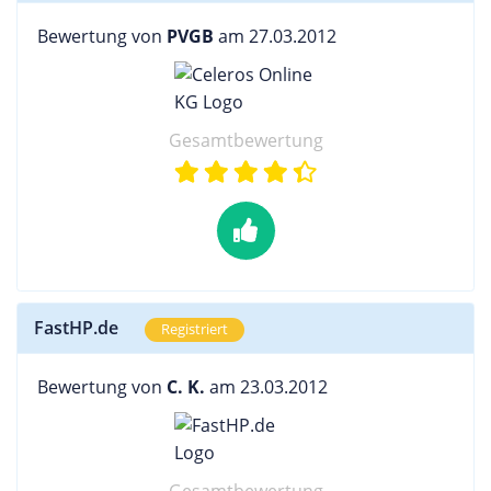
Bewertung von
PVGB
am 27.03.2012
Gesamtbewertung
FastHP.de
Registriert
Bewertung von
C. K.
am 23.03.2012
Gesamtbewertung