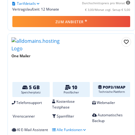
Tarifdetails
Durchschnittspreis pro Monat
Vertragslaufzeit: 12 Monate
€ 3,00/Monat zzgl. Setup € 5,00
*
ZUM ANBIETER
One Mailer
5 GB
10
POP3/IMAP
Technische Plattform
Speicherplatz
Postfächer
Kostenlose
Telefonsupport
Webmailer
Testphase
Automatisches
Virenscanner
Spamfilter
Backup
KI E-Mail Assistent
Alle Funktionen