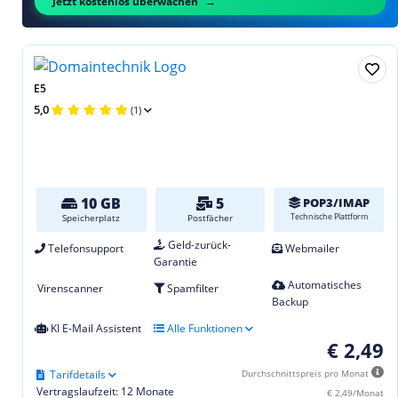
Jetzt kostenlos überwachen
E5
5,0
(1)
10 GB
5
POP3/IMAP
Technische Plattform
Speicherplatz
Postfächer
Geld-zurück-
Telefonsupport
Webmailer
Garantie
Automatisches
Virenscanner
Spamfilter
Backup
KI E-Mail Assistent
Alle Funktionen
€ 2,49
Tarifdetails
Durchschnittspreis pro Monat
Vertragslaufzeit: 12 Monate
€ 2,49/Monat