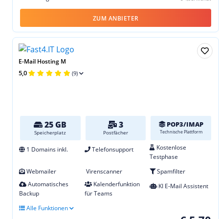
ZUM ANBIETER
E-Mail Hosting M
5,0
(9)
25 GB
3
POP3/IMAP
Technische Plattform
Speicherplatz
Postfächer
Kostenlose
1 Domains inkl.
Telefonsupport
Testphase
Webmailer
Virenscanner
Spamfilter
Automatisches
Kalenderfunktion
KI E-Mail Assistent
Backup
für Teams
Alle Funktionen