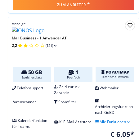
*
ZUM ANBIETER
Anzeige
Mail Business - 1 Anwender AT
2,2
(121)
50 GB
1
POP3/IMAP
Technische Plattform
Speicherplatz
Postfach
Geld-zurück-
Telefonsupport
Webmailer
Garantie
Virenscanner
Spamfilter
Archivierungsfunktion
nach GoBD
Kalenderfunktion
KI E-Mail Assistent
Alle Funktionen
für Teams
€ 6,05*