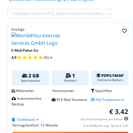
SORTIEREN NACH STATUS, DURCHSCHNITTLICHER PREIS
Anzeige
E-Mail-Paket Go
4,9
(82)
2 GB
1
POP3/IMAP
Technische Plattform
Speicherplatz
Postfach
Webmailer
Virenscanner
Spamfilter
Automatisches
KI E-Mail Assistent
Alle Funktionen
Backup
€ 3,42
Tarifdetails
Durchschnittspreis pro Monat
Vertragslaufzeit: 12 Monate
€ 3,00/Monat zzgl. Setup € 5,00