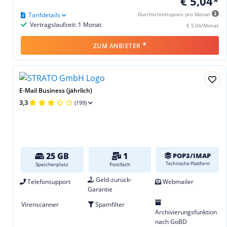
€ 5,04*
Tarifdetails
Durchschnittspreis pro Monat
Vertragslaufzeit: 1 Monat
€ 5,04/Monat
*
ZUM ANBIETER
E-Mail Business (jährlich)
3,3
(199)
25 GB
1
POP3/IMAP
Technische Plattform
Speicherplatz
Postfach
Geld-zurück-
Telefonsupport
Webmailer
Garantie
Virenscanner
Spamfilter
Archivierungsfunktion
nach GoBD