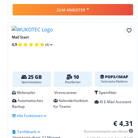
*
ZUM ANBIETER
Mail Start
4,9
(4)
25 GB
10
POP3/IMAP
Technische Plattform
Speicherplatz
Postfächer
Webmailer
Virenscanner
Spamfilter
Automatisches
Kalenderfunktion
KI E-Mail Assistent
Backup
für Teams
Alle Funktionen
€ 4,31
Tarifdetails
Durchschnittspreis pro Monat
Vertragslaufzeit: 12 Monate