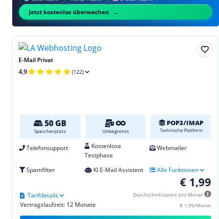
Jetzt kostenlos überwachen
E-Mail Privat
4,9
(122)
50 GB
POP3/IMAP
Technische Plattform
Speicherplatz
Unbegrenzt
Kostenlose
Telefonsupport
Webmailer
Testphase
Spamfilter
KI E-Mail Assistent
Alle Funktionen
€ 1,99
Tarifdetails
Durchschnittspreis pro Monat
Vertragslaufzeit: 12 Monate
€ 1,99/Monat