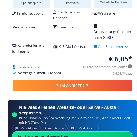
Technische Plattform
Speicherplatz
Postfach
Geld-zurück-
Telefonsupport
Webmailer
Garantie
Virenscanner
Spamfilter
Archivierungsfunktion
nach GoBD
Kalenderfunktion
KI E-Mail Assistent
Alle Funktionen
für Teams
€ 6,05*
Tarifdetails
Durchschnittspreis pro Monat
Vertragslaufzeit: 1 Monat
€ 6,05/Monat
*
ZUM ANBIETER
Nie wieder einen Website- oder Server-Ausfall
verpassen.
Rund-um-die-Uhr-Überwachung mit Alarm per SMS, Anruf oder E‑Mail
mit HOSTtest Plus.
SMS‑Alarm
Anruf‑Alarm
E‑Mail‑Alarm
Jetzt kostenlos überwachen