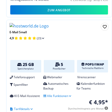
€ 3,90/Monat zzgl. Setup € 4,90
ZUM ANGEBOT
E-Mail Small
4,9
(23)
25 GB
5
POP3/IMAP
Technische Plattform
Speicherplatz
Postfächer
Telefonsupport
Webmailer
Virenscanner
Automatisches
Kalenderfunktion
Spamfilter
Backup
für Teams
KI E-Mail Assistent
Alle Funktionen
€ 4,95*
Tarifdetails
Durchschnittspreis pro Monat