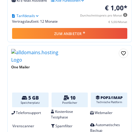
KI E-Mail Assistent
Alle Funktionen
€ 1,00*
Tarifdetails
Durchschnittspreis pro Monat
Vertragslaufzeit: 12 Monate
€ 5,00/Monat
*
ZUM ANBIETER
One Mailer
5 GB
10
POP3/IMAP
Technische Plattform
Speicherplatz
Postfächer
Kostenlose
Telefonsupport
Webmailer
Testphase
Automatisches
Virenscanner
Spamfilter
Backup