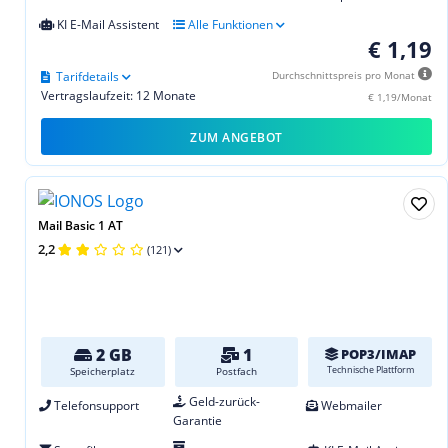
KI E-Mail Assistent
Alle Funktionen
€ 1,19
Tarifdetails
Durchschnittspreis pro Monat
Vertragslaufzeit: 12 Monate
€ 1,19/Monat
ZUM ANGEBOT
Mail Basic 1 AT
2,2
(121)
2 GB
1
POP3/IMAP
Technische Plattform
Speicherplatz
Postfach
Geld-zurück-
Telefonsupport
Webmailer
Garantie