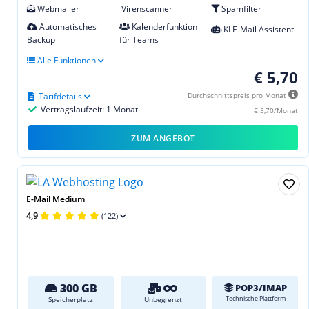
Webmailer
Virenscanner
Spamfilter
Automatisches
Kalenderfunktion
KI E-Mail Assistent
Backup
für Teams
Alle Funktionen
€ 5,70
Tarifdetails
Durchschnittspreis pro Monat
Vertragslaufzeit: 1 Monat
€ 5,70/Monat
ZUM ANGEBOT
E-Mail Medium
4,9
(122)
300 GB
POP3/IMAP
Technische Plattform
Speicherplatz
Unbegrenzt