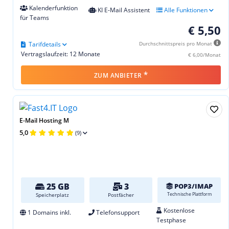
Kalenderfunktion
KI E-Mail Assistent
Alle Funktionen
für Teams
€ 5,50
Tarifdetails
Durchschnittspreis pro Monat
Vertragslaufzeit: 12 Monate
€ 6,00/Monat
*
ZUM ANBIETER
E-Mail Hosting M
5,0
(9)
25 GB
3
POP3/IMAP
Technische Plattform
Speicherplatz
Postfächer
Kostenlose
1 Domains inkl.
Telefonsupport
Testphase