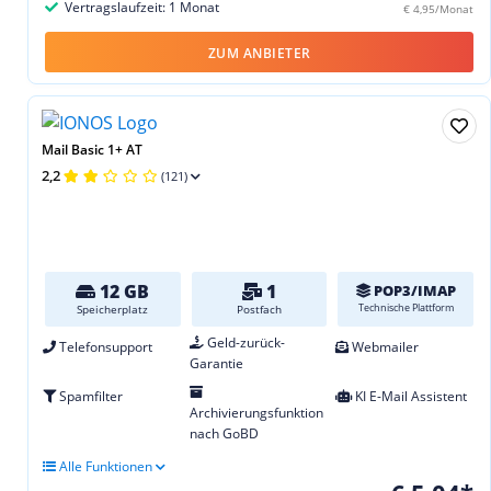
Vertragslaufzeit: 1 Monat
€ 4,95/Monat
ZUM ANBIETER
Mail Basic 1+ AT
2,2
(121)
12 GB
1
POP3/IMAP
Technische Plattform
Speicherplatz
Postfach
Geld-zurück-
Telefonsupport
Webmailer
Garantie
Spamfilter
KI E-Mail Assistent
Archivierungsfunktion
nach GoBD
Alle Funktionen