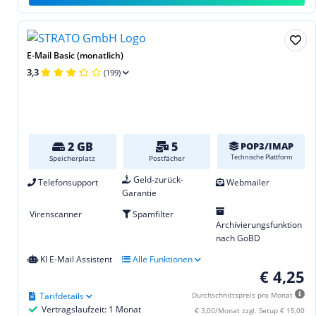
E-Mail Basic (monatlich)
3,3
(199)
2 GB
5
POP3/IMAP
Technische Plattform
Speicherplatz
Postfächer
Geld-zurück-
Telefonsupport
Webmailer
Garantie
Virenscanner
Spamfilter
Archivierungsfunktion
nach GoBD
KI E-Mail Assistent
Alle Funktionen
€ 4,25
Tarifdetails
Durchschnittspreis pro Monat
Vertragslaufzeit: 1 Monat
€ 3,00/Monat zzgl. Setup € 15,00