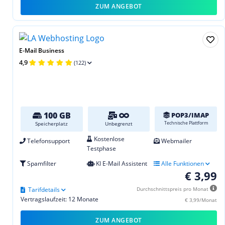
ZUM ANGEBOT
E-Mail Business
4,9
(122)
100 GB
POP3/IMAP
Technische Plattform
Speicherplatz
Unbegrenzt
Kostenlose
Telefonsupport
Webmailer
Testphase
Spamfilter
KI E-Mail Assistent
Alle Funktionen
€ 3,99
Tarifdetails
Durchschnittspreis pro Monat
Vertragslaufzeit: 12 Monate
€ 3,99/Monat
ZUM ANGEBOT