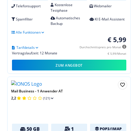
Kostenlose
Telefonsupport
Webmailer
Testphase
Automatisches
Spamfilter
KI E-Mail Assistent
Backup
Alle Funktionen
€ 5,99
Tarifdetails
Durchschnittspreis pro Monat
Vertragslaufzeit: 12 Monate
€ 5,99/Monat
ZUM ANGEBOT
Mail Business - 1 Anwender AT
2,2
(121)
50 GB
1
POP3/IMAP