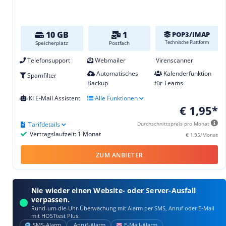
10 GB
1
POP3/IMAP
Technische Plattform
Speicherplatz
Postfach
Telefonsupport
Webmailer
Virenscanner
Automatisches
Kalenderfunktion
Spamfilter
Backup
für Teams
KI E-Mail Assistent
Alle Funktionen
€ 1,95*
Tarifdetails
Durchschnittspreis pro Monat
Vertragslaufzeit: 1 Monat
€ 1,95/Monat
ZUM ANBIETER
Nie wieder einen Website- oder Server-Ausfall
verpassen.
Rund-um-die-Uhr-Überwachung mit Alarm per SMS, Anruf oder E‑Mail
mit HOSTtest Plus.
SMS‑Alarm
Anruf‑Alarm
E‑Mail‑Alarm