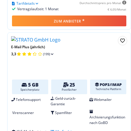
Tarifdetails
Durchschnittspreis pro Monat
Vertragslaufzeit: 1 Monat
€ 6,05/Monat
*
ZUM ANBIETER
E-Mail Plus (jährlich)
3,3
(199)
5 GB
25
POP3/IMAP
Technische Plattform
Speicherplatz
Postfächer
Geld-zurück-
Telefonsupport
Webmailer
Garantie
Virenscanner
Spamfilter
Archivierungsfunktion
nach GoBD