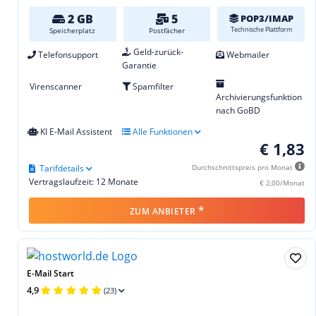
2 GB
5
POP3/IMAP
Technische Plattform
Speicherplatz
Postfächer
Geld-zurück-
Telefonsupport
Webmailer
Garantie
Virenscanner
Spamfilter
Archivierungsfunktion
nach GoBD
KI E-Mail Assistent
Alle Funktionen
€ 1,83
Tarifdetails
Durchschnittspreis pro Monat
Vertragslaufzeit: 12 Monate
€ 2,00/Monat
*
ZUM ANBIETER
E-Mail Start
4,9
(23)