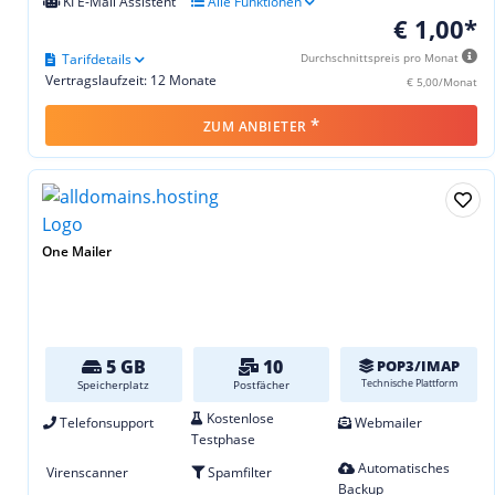
KI E-Mail Assistent
Alle Funktionen
€ 1,00*
Tarifdetails
Durchschnittspreis pro Monat
Vertragslaufzeit: 12 Monate
€ 5,00/Monat
*
ZUM ANBIETER
One Mailer
5 GB
10
POP3/IMAP
Technische Plattform
Speicherplatz
Postfächer
Kostenlose
Telefonsupport
Webmailer
Testphase
Automatisches
Virenscanner
Spamfilter
Backup