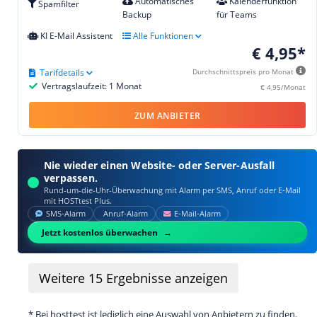
Automatisches
Kalenderfunktion
Spamfilter
Backup
für Teams
KI E-Mail Assistent
Alle Funktionen
€ 4,95*
Tarifdetails
Durchschnittspreis pro Monat
Vertragslaufzeit: 1 Monat
€ 4,95/Monat
ZUM ANBIETER
Nie wieder einen Website- oder Server-Ausfall
verpassen.
Rund-um-die-Uhr-Überwachung mit Alarm per SMS, Anruf oder E‑Mail
mit HOSTtest Plus.
SMS‑Alarm
Anruf‑Alarm
E‑Mail‑Alarm
Jetzt kostenlos überwachen
Weitere
15
Ergebnisse anzeigen
* Bei hosttest ist lediglich eine Auswahl von Anbietern zu finden.