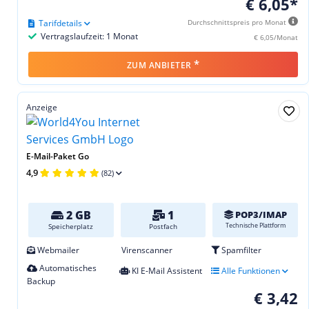
€ 6,05*
Tarifdetails
Durchschnittspreis pro Monat
Vertragslaufzeit: 1 Monat
€ 6,05/Monat
*
ZUM ANBIETER
Anzeige
E-Mail-Paket Go
4,9
(82)
2 GB
1
POP3/IMAP
Technische Plattform
Speicherplatz
Postfach
Webmailer
Virenscanner
Spamfilter
Automatisches
KI E-Mail Assistent
Alle Funktionen
Backup
€ 3,42