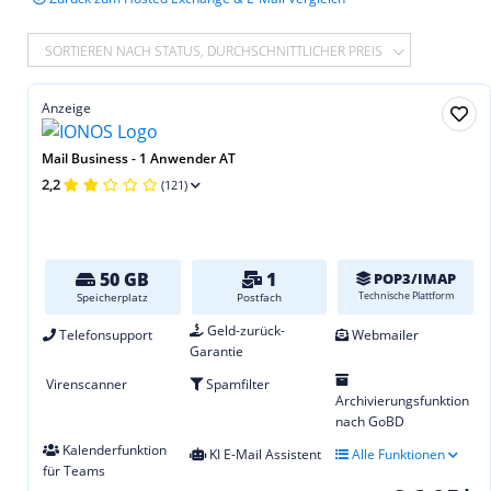
SORTIEREN NACH STATUS, DURCHSCHNITTLICHER PREIS
Anzeige
Mail Business - 1 Anwender AT
2,2
(121)
50 GB
1
POP3/IMAP
Technische Plattform
Speicherplatz
Postfach
Geld-zurück-
Telefonsupport
Webmailer
Garantie
Virenscanner
Spamfilter
Archivierungsfunktion
nach GoBD
Kalenderfunktion
KI E-Mail Assistent
Alle Funktionen
für Teams