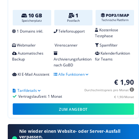
10 GB
1
POP3/IMAP
Technische Plattform
Speicherplatz
Postfach
Kostenlose
1 Domains inkl.
Telefonsupport
Testphase
Webmailer
Virenscanner
Spamfilter
Automatisches
Kalenderfunktion
Backup
Archivierungsfunktion
für Teams
nach GoBD
KI E-Mail Assistent
Alle Funktionen
€ 1,90
Tarifdetails
Durchschnittspreis pro Monat
Vertragslaufzeit: 1 Monat
€ 1,90/Monat
ZUM ANGEBOT
Nie wieder einen Website- oder Server-Ausfall
verpassen.