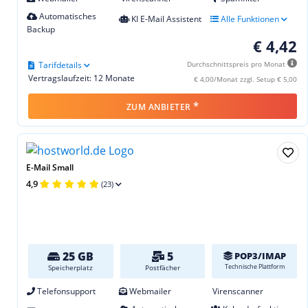
Automatisches
KI E-Mail Assistent
Alle Funktionen
Backup
€ 4,42
Tarifdetails
Durchschnittspreis pro Monat
Vertragslaufzeit: 12 Monate
€ 4,00/Monat zzgl. Setup € 5,00
*
ZUM ANBIETER
E-Mail Small
4,9
(23)
25 GB
5
POP3/IMAP
Technische Plattform
Speicherplatz
Postfächer
Telefonsupport
Webmailer
Virenscanner