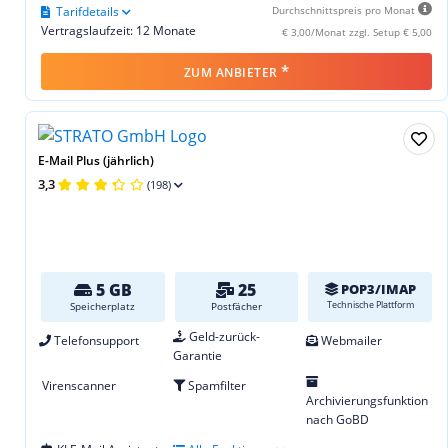
Tarifdetails
Durchschnittspreis pro Monat
Vertragslaufzeit: 12 Monate
€ 3,00/Monat zzgl. Setup € 5,00
*
ZUM ANBIETER
E-Mail Plus (jährlich)
3,3
(198)
5 GB
25
POP3/IMAP
Technische Plattform
Speicherplatz
Postfächer
Geld-zurück-
Telefonsupport
Webmailer
Garantie
Virenscanner
Spamfilter
Archivierungsfunktion
nach GoBD