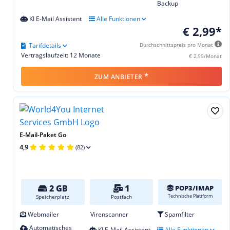
Backup
KI E-Mail Assistent
Alle Funktionen
€ 2,99*
Tarifdetails
Durchschnittspreis pro Monat
Vertragslaufzeit: 12 Monate
€ 2,99/Monat
*
ZUM ANBIETER
E-Mail-Paket Go
4,9
(82)
2 GB
1
POP3/IMAP
Technische Plattform
Speicherplatz
Postfach
Webmailer
Virenscanner
Spamfilter
Automatisches
KI E-Mail Assistent
Alle Funktionen