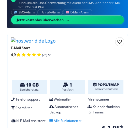
Rund-um-die-Uhr-Überwachung mit Alarm per SMS, Anruf oder E‑Mail
mit HOSTtest Plus.
SMS‑Alarm
Anruf‑Alarm
E‑Mail‑Alarm
Jetzt kostenlos überwachen
E-Mail Start
4,9
(23)
10 GB
1
POP3/IMAP
Technische Plattform
Speicherplatz
Postfach
Telefonsupport
Webmailer
Virenscanner
Automatisches
Kalenderfunktion
Spamfilter
Backup
für Teams
KI E-Mail Assistent
Alle Funktionen
€ 1,95*