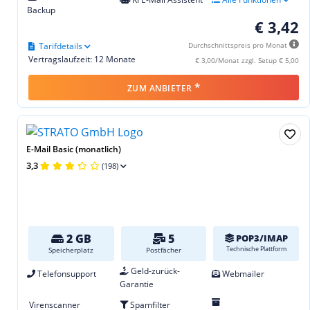
Backup
€ 3,42
Tarifdetails
Durchschnittspreis pro Monat
Vertragslaufzeit: 12 Monate
€ 3,00/Monat zzgl. Setup € 5,00
*
ZUM ANBIETER
E-Mail Basic (monatlich)
3,3
(198)
2 GB
5
POP3/IMAP
Technische Plattform
Speicherplatz
Postfächer
Geld-zurück-
Telefonsupport
Webmailer
Garantie
Virenscanner
Spamfilter