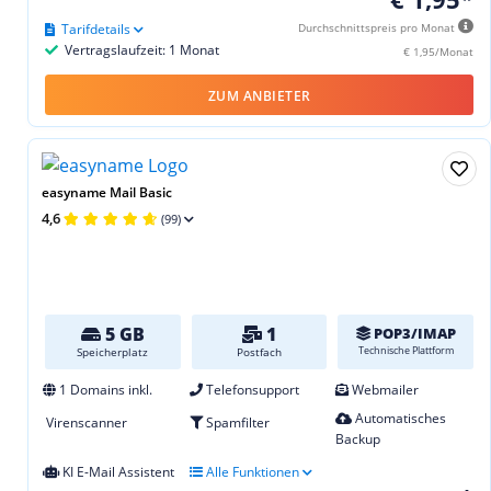
Tarifdetails
Durchschnittspreis pro Monat
Vertragslaufzeit: 1 Monat
€ 1,95/Monat
ZUM ANBIETER
easyname Mail Basic
4,6
(99)
5 GB
1
POP3/IMAP
Technische Plattform
Speicherplatz
Postfach
1 Domains inkl.
Telefonsupport
Webmailer
Automatisches
Virenscanner
Spamfilter
Backup
KI E-Mail Assistent
Alle Funktionen