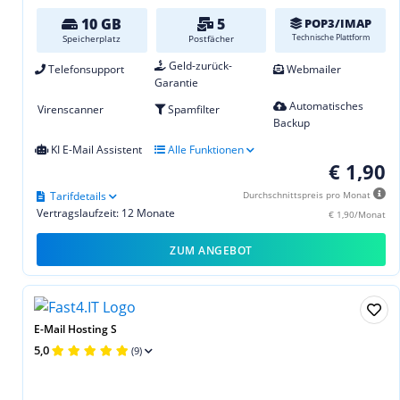
10 GB
5
POP3/IMAP
Technische Plattform
Speicherplatz
Postfächer
Geld-zurück-
Telefonsupport
Webmailer
Garantie
Automatisches
Virenscanner
Spamfilter
Backup
KI E-Mail Assistent
Alle Funktionen
€ 1,90
Tarifdetails
Durchschnittspreis pro Monat
Vertragslaufzeit: 12 Monate
€ 1,90/Monat
ZUM ANGEBOT
E-Mail Hosting S
5,0
(9)