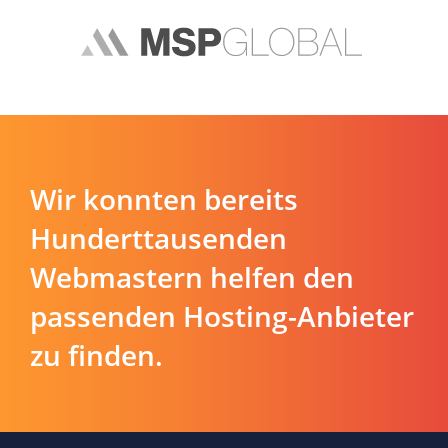
Wir konnten bereits
Hunderttausenden
Webmastern helfen den
passenden Hosting-Anbieter
zu finden.