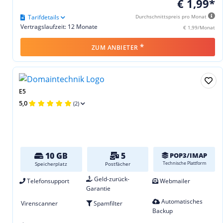
€ 1,99*
Tarifdetails
Durchschnittspreis pro Monat
Vertragslaufzeit: 12 Monate
€ 1,99/Monat
*
ZUM ANBIETER
E5
5,0
(2)
10 GB
5
POP3/IMAP
Technische Plattform
Speicherplatz
Postfächer
Geld-zurück-
Telefonsupport
Webmailer
Garantie
Automatisches
Virenscanner
Spamfilter
Backup