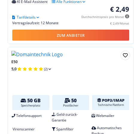
KI E-Mail Assistent
Alle Funktionen
€ 2,49
Tarifdetails
Durchschnittspreis pro Monat
Vertragslaufzeit: 12 Monate
€ 2,49/Monat
ZUM ANBIETER
E50
5,0
(2)
50 GB
50
POP3/IMAP
Technische Plattform
Speicherplatz
Postfächer
Geld-zurück-
Telefonsupport
Webmailer
Garantie
Automatisches
Virenscanner
Spamfilter
Backup