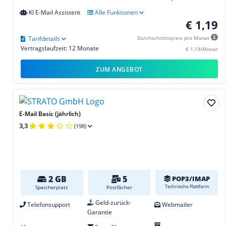
KI E-Mail Assistent
Alle Funktionen
€ 1,19
Tarifdetails
Durchschnittspreis pro Monat
Vertragslaufzeit: 12 Monate
€ 1,19/Monat
ZUM ANGEBOT
E-Mail Basic (jährlich)
3,3
(198)
2 GB
5
POP3/IMAP
Technische Plattform
Speicherplatz
Postfächer
Geld-zurück-
Telefonsupport
Webmailer
Garantie