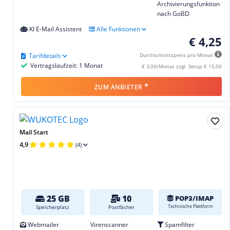
Archivierungsfunktion
nach GoBD
KI E-Mail Assistent
Alle Funktionen
€ 4,25
Tarifdetails
Durchschnittspreis pro Monat
Vertragslaufzeit: 1 Monat
€ 3,00/Monat zzgl. Setup € 15,00
*
ZUM ANBIETER
Mail Start
4,9
(4)
25 GB
10
POP3/IMAP
Technische Plattform
Speicherplatz
Postfächer
Webmailer
Virenscanner
Spamfilter