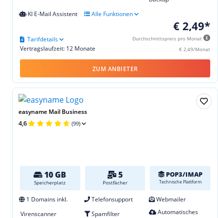
KI E-Mail Assistent
Alle Funktionen
€ 2,49*
Tarifdetails
Durchschnittspreis pro Monat
Vertragslaufzeit: 12 Monate
€ 2,49/Monat
ZUM ANBIETER
easyname Mail Business
4,6
(99)
10 GB
5
POP3/IMAP
Technische Plattform
Speicherplatz
Postfächer
1 Domains inkl.
Telefonsupport
Webmailer
Automatisches
Virenscanner
Spamfilter