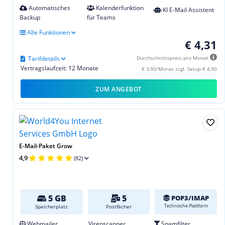
Automatisches
Kalenderfunktion
KI E-Mail Assistent
Backup
für Teams
Alle Funktionen
€ 4,31
Tarifdetails
Durchschnittspreis pro Monat
Vertragslaufzeit: 12 Monate
€ 3,90/Monat zzgl. Setup € 4,90
ZUM ANGEBOT
E-Mail-Paket Grow
4,9
(82)
5 GB
5
POP3/IMAP
Technische Plattform
Speicherplatz
Postfächer
Webmailer
Virenscanner
Spamfilter