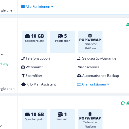
Alle Funktionen
ergleichen
10 GB
5
POP3/IMAP
Speicherplatz
Postfächer
Technische
Plattform
Telefonsupport
Geld-zurück-Garantie
hlung
Webmailer
Virenscanner
Spamfilter
Automatisches Backup
KI E-Mail Assistent
Alle Funktionen
ergleichen
10 GB
1
POP3/IMAP
Speicherplatz
Postfach
Technische
Plattform