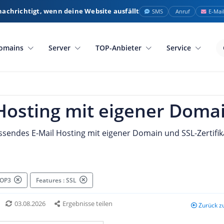
nachrichtigt, wenn deine Website ausfällt
SMS
Anruf
E-Mai
omains
Server
TOP-Anbieter
Service
Hosting mit eigener Doma
assendes E-Mail Hosting mit eigener Domain und SSL-Zertifika
 POP3
Features : SSL
03.08.2026
Ergebnisse teilen
Zurück z