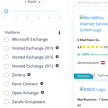
1
Stück
SORTIEREN NACH STAT
0
10
20
30
40
50
Plattform
Microsoft Exchange
E-Mail-Paket Go
4,9
(82)
Hosted Exchange 2019
100%
Weiterempfe
Hosted Exchange 2016
Serverstandort
Hosted Exchange 2013
Zimbra
Tarif v
Diamant
Kerio Connect
Open-Xchange
Mail Business - 1 An
Zarafa Groupware
AT