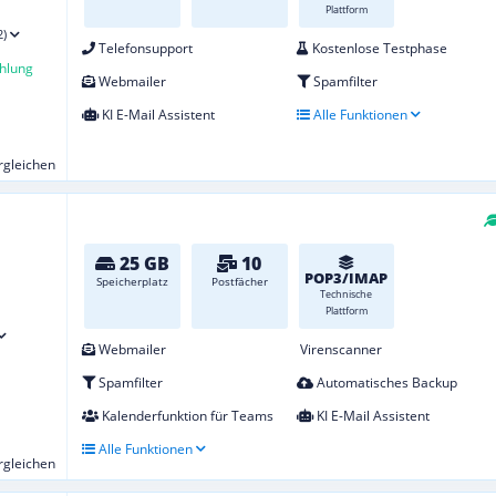
Plattform
2)
Telefonsupport
Kostenlose Testphase
hlung
Webmailer
Spamfilter
KI E-Mail Assistent
Alle Funktionen
ergleichen
25 GB
10
POP3/IMAP
Speicherplatz
Postfächer
Technische
Plattform
Webmailer
Virenscanner
Spamfilter
Automatisches Backup
Kalenderfunktion für Teams
KI E-Mail Assistent
Alle Funktionen
ergleichen