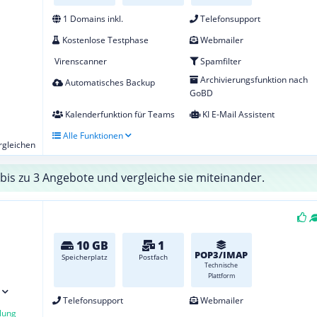
1 Domains inkl.
Telefonsupport
Kostenlose Testphase
Webmailer
Virenscanner
Spamfilter
Archivierungsfunktion nach
Automatisches Backup
GoBD
Kalenderfunktion für Teams
KI E-Mail Assistent
Alle Funktionen
ergleichen
bis zu 3 Angebote und vergleiche sie miteinander.
10 GB
1
POP3/IMAP
Speicherplatz
Postfach
Technische
Plattform
Telefonsupport
Webmailer
lung