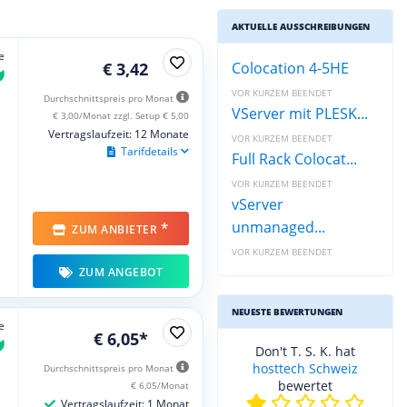
AKTUELLE AUSSCHREIBUNGEN
e
€ 3,42
Colocation 4-5HE
VOR KURZEM BEENDET
Durchschnittspreis pro Monat
VServer mit PLESK...
€ 3,00/Monat zzgl. Setup € 5,00
Vertragslaufzeit: 12 Monate
VOR KURZEM BEENDET
Tarifdetails
Full Rack Colocat...
VOR KURZEM BEENDET
vServer
unmanaged...
*
ZUM ANBIETER
VOR KURZEM BEENDET
ZUM ANGEBOT
NEUESTE BEWERTUNGEN
e
€ 6,05*
Don't T. S. K. hat
hosttech Schweiz
Durchschnittspreis pro Monat
bewertet
€ 6,05/Monat
Vertragslaufzeit: 1 Monat