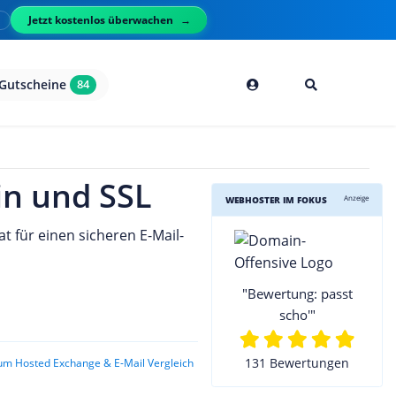
Jetzt kostenlos überwachen
l
Gutscheine
84
in und SSL
Anzeige
WEBHOSTER IM FOKUS
t für einen sicheren E-Mail-
"Bewertung: passt
scho'"
131 Bewertungen
um Hosted Exchange & E-Mail Vergleich