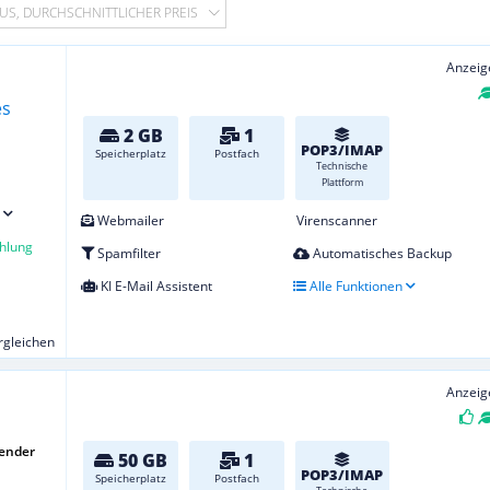
US, DURCHSCHNITTLICHER PREIS
Anzeig
2 GB
1
POP3/IMAP
Speicherplatz
Postfach
Technische
Plattform
Webmailer
Virenscanner
hlung
Spamfilter
Automatisches Backup
KI E-Mail Assistent
Alle Funktionen
ergleichen
Anzeig
wender
50 GB
1
POP3/IMAP
Speicherplatz
Postfach