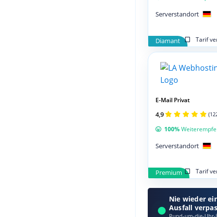
Serverstandort
Tarif v
Diamant
E-Mail Privat
4,9
(12
100%
Weiterempfe
Serverstandort
Tarif v
Premium
Nie wieder ei
Ausfall verpa
Rund-um-die-Uhr-Ü