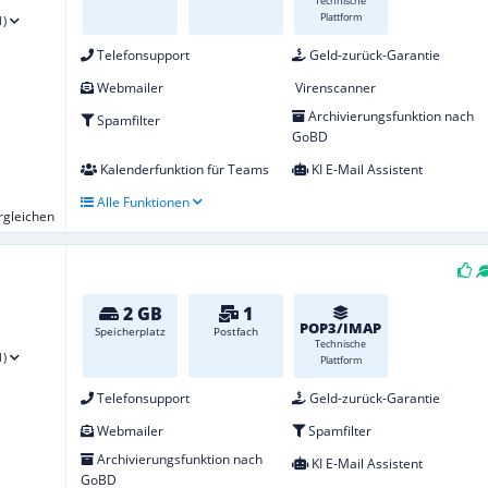
Technische
Plattform
1)
Telefonsupport
Geld-zurück-Garantie
Webmailer
Virenscanner
Archivierungsfunktion nach
Spamfilter
GoBD
Kalenderfunktion für Teams
KI E-Mail Assistent
Alle Funktionen
ergleichen
2 GB
1
POP3/IMAP
Speicherplatz
Postfach
Technische
1)
Plattform
Telefonsupport
Geld-zurück-Garantie
Webmailer
Spamfilter
Archivierungsfunktion nach
KI E-Mail Assistent
GoBD