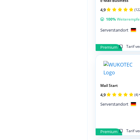
E-Mail Business
4,9
(12
100%
Weiterempfe
Serverstandort
Tarif v
Premium
Mail Start
4,9
(4)
Serverstandort
Tarif v
Premium