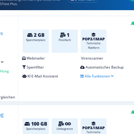
STtest Plus.
2 GB
1
POP3/IMAP
Speicherplatz
Postfach
Technische
Plattform
Webmailer
Virenscanner
Spamfilter
Automatisches Backup
hlung
KI E-Mail Assistent
Alle Funktionen
ergleichen
100 GB
POP3/IMAP
Speicherplatz
Unbegrenzt
Technische