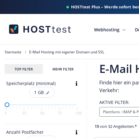
HOSTtest Plus – Werde sofort be
Webhosting
D
Startseite
E-Mail Hosting mit eigener Domain und SSL
E-Mail 
TOP FILTER
MEHR FILTER
Finde hier ein p
Speicherplatz (minimal)
Verkehr:
1
GB
AKTIVE FILTER:
Plattform : IMAP &
0
25
50
75
100
15
von 32 Angeboten.*
Anzahl Postfächer