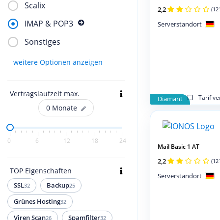
Scalix
2,2
(12
IMAP & POP3
Serverstandort
Sonstiges
weitere Optionen anzeigen
Vertragslaufzeit max.
Tarif v
Diamant
0
Monate
0
6
12
18
24
Mail Basic 1 AT
2,2
(12
TOP Eigenschaften
Serverstandort
SSL
Backup
32
25
Grünes Hosting
32
Viren Scan
Spamfilter
26
32