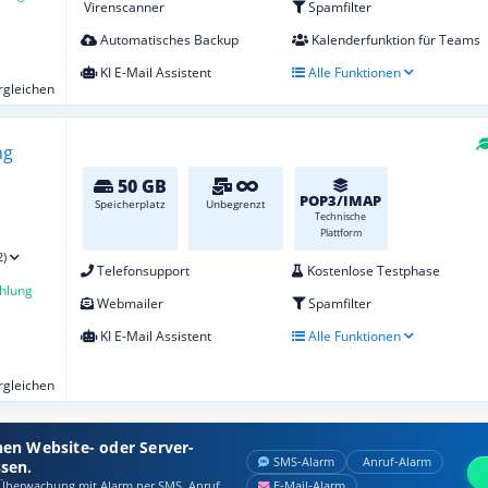
Virenscanner
Spamfilter
Automatisches Backup
Kalenderfunktion für Teams
KI E-Mail Assistent
Alle Funktionen
ergleichen
50 GB
POP3/IMAP
Speicherplatz
Unbegrenzt
Technische
Plattform
2)
Telefonsupport
Kostenlose Testphase
hlung
Webmailer
Spamfilter
KI E-Mail Assistent
Alle Funktionen
ergleichen
nen Website- oder Server-
SMS‑Alarm
Anruf‑Alarm
ssen.
berwachung mit Alarm per SMS, Anruf
E‑Mail‑Alarm