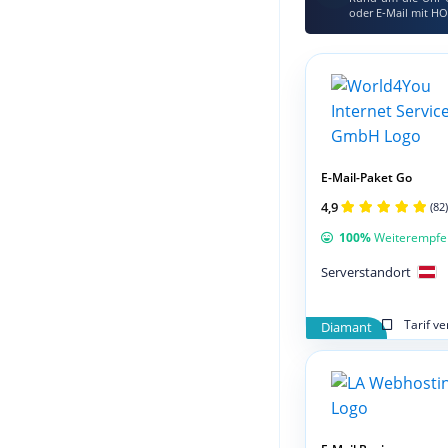
oder E‑Mail mit HO
E-Mail-Paket Go
4,9
(82)
100%
Weiterempfe
Serverstandort
Tarif v
Diamant