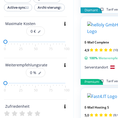
Active-sync
Archi-vierung
22
6
Tarif v
Diamant
Maximale Kosten
0
€
E-Mail Complete
0
25
50
75
100
4,9
(10)
100%
Weiterempfe
Weiterempfehlungsrate
Serverstandort
0
%
Tarif v
Premium
0
25
50
75
100
Zufriedenheit
E-Mail Hosting S
5,0
(9)