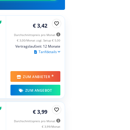
€ 3,42
Durchschnittspreis pro Monat
€ 3,00/Monat zzgl. Setup € 5,00
Vertragslaufzeit: 12 Monate
Tarifdetails
*
ZUM ANBIETER
ZUM ANGEBOT
€ 3,99
Durchschnittspreis pro Monat
€ 3,99/Monat