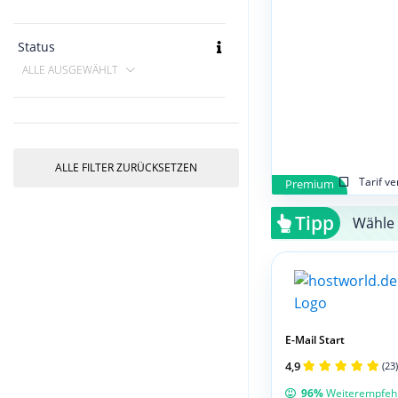
Status
ALLE AUSGEWÄHLT
ALLE FILTER ZURÜCKSETZEN
Tarif v
Premium
Tipp
Wähle 
E-Mail Start
4,9
(23)
96%
Weiterempfeh