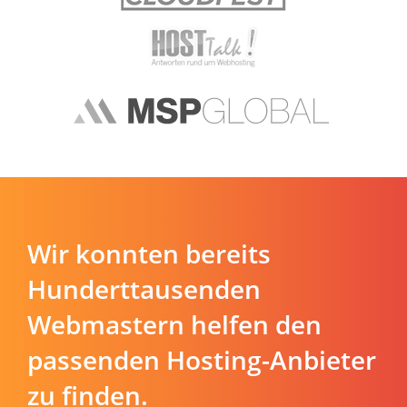
Wir konnten bereits
Hunderttausenden
Webmastern helfen den
passenden Hosting-Anbieter
zu finden.