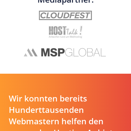
Wir konnten bereits
Hunderttausenden
Webmastern helfen den