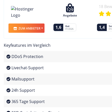
18 Be
129
Angebote
Gut
Se
1,6
1,4
ZUM ANBIETER *
01/2026
01
Keyfeatures im Vergleich
DDoS Protection
Livechat-Support
Mailsupport
24h Support
365 Tage Support