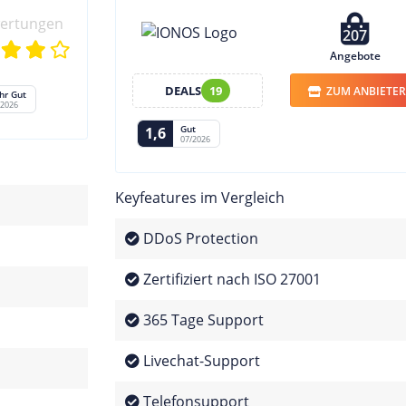
wertungen
207
Angebote
DEALS
19
ZUM ANBIETER
hr Gut
/2026
Gut
1,6
07/2026
Keyfeatures im Vergleich
DDoS Protection
Zertifiziert nach ISO 27001
365 Tage Support
Livechat-Support
Telefonsupport