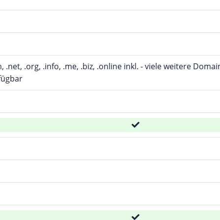
m, .net, .org, .info, .me, .biz, .online inkl. - viele weitere D
fügbar
d