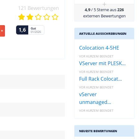
+
121 Bewertungen
4,9
/ 5 Sterne aus
226
externen Bewertungen
Gut
1,6
 *
01/2026
AKTUELLE AUSSCHREIBUNGEN
Colocation 4-5HE
VOR KURZEM BEENDET
VServer mit PLESK...
VOR KURZEM BEENDET
Full Rack Colocat...
VOR KURZEM BEENDET
vServer
unmanaged...
VOR KURZEM BEENDET
NEUESTE BEWERTUNGEN