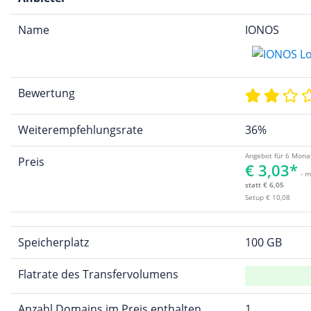
Name
IONOS
Bewertung
Weiterempfehlungsrate
36%
Angebot für 6 Mona
Preis
€ 3,03*
- m
statt € 6,05
Setup € 10,08
Speicherplatz
100 GB
Flatrate des Transfervolumens
Anzahl Domains im Preis enthalten
1