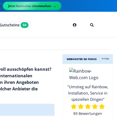
Jetzt kostenlos überwachen
l
Gutscheine
84
Anzeige
WEBHOSTER IM FOKUS
voll ausschöpfen kannst?
 internationalen
 in ihren Angeboten
"Umstieg auf Rainbow,
lcher Anbieter die
Installation, Service in
speziellen Dingen"
89 Bewertungen