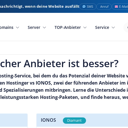
nachrichtigt, wenn deine Website ausfällt
SMS
Anruf
E-Mai
omains
Server
TOP-Anbieter
Service
cher Anbieter ist besser?
sting-Service, bei dem du das Potenzial deiner Website 
schen Hostinger vs IONOS, zwei der führenden Anbieter im
nd Spezialisierungen mitbringen. Lerne die Unterschiede
 leistungsstarken Hosting-Paketen, und finde heraus, we
IONOS
Diamant