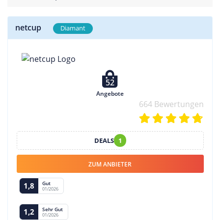
netcup
Diamant
52
Angebote
664 Bewertungen
DEALS
1
ZUM ANBIETER
Gut
1,8
01/2026
Sehr Gut
1,2
01/2026