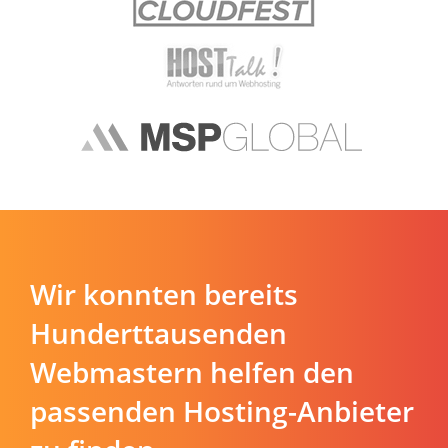
Wir konnten bereits
Hunderttausenden
Webmastern helfen den
passenden Hosting-Anbieter