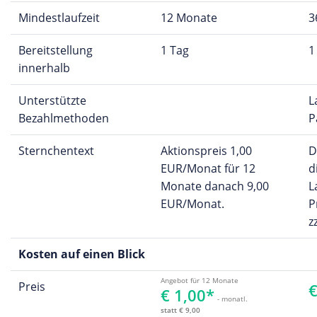
Mindestlaufzeit
12 Monate
3
Bereitstellung
1 Tag
1
innerhalb
Unterstützte
L
Bezahlmethoden
P
Sternchentext
Aktionspreis 1,00
D
EUR/Monat für 12
d
Monate danach 9,00
L
EUR/Monat.
P
z
Kosten auf einen Blick
Angebot für 12 Monate
Preis
€
€ 1,00*
- monatl.
statt € 9,00