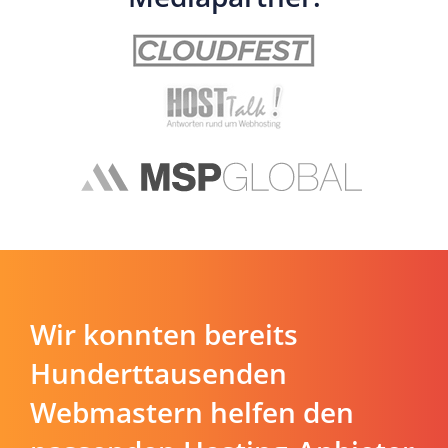
Wir konnten bereits
Hunderttausenden
Webmastern helfen den