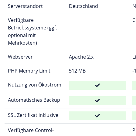
Serverstandort
Deutschland
N
Verfügbare
C
Betriebssysteme (ggf.
optional mit
Mehrkosten)
Webserver
Apache 2.x
L
PHP Memory Limit
512 MB
-
Nutzung von Ökostrom
Automatisches Backup
SSL Zertifikat inklusive
Verfügbare Control-
P