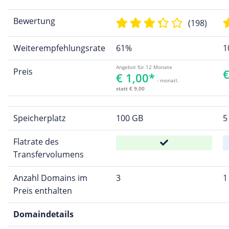
Bewertung
(198)
Weiterempfehlungsrate
61%
1
Angebot für 12 Monate
Preis
€
€ 1,00*
- monatl.
statt € 9,00
Speicherplatz
100 GB
5
Flatrate des
Transfervolumens
Anzahl Domains im
3
1
Preis enthalten
Domaindetails