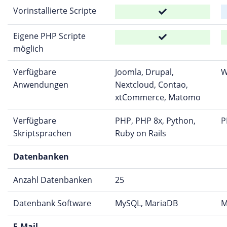
Vorinstallierte Scripte
Eigene PHP Scripte
möglich
Verfügbare
Joomla, Drupal,
W
Anwendungen
Nextcloud, Contao,
xtCommerce, Matomo
Verfügbare
PHP, PHP 8x, Python,
P
Skriptsprachen
Ruby on Rails
Datenbanken
Anzahl Datenbanken
25
Datenbank Software
MySQL, MariaDB
M
E-Mail