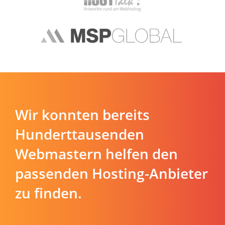
Wir konnten bereits
Hunderttausenden
Webmastern helfen den
passenden Hosting-Anbieter
zu finden.