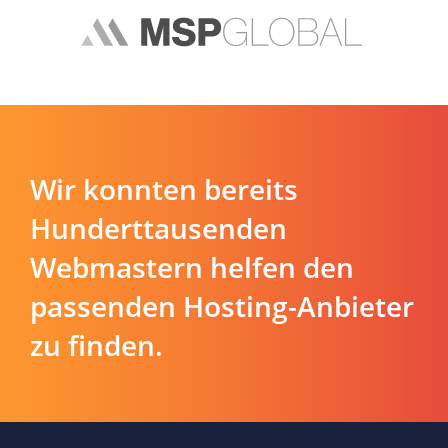
Wir konnten bereits
Hunderttausenden
Webmastern helfen den
passenden Hosting-Anbieter
zu finden.