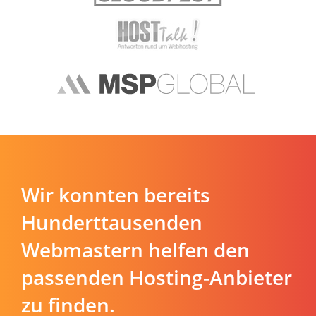
Wir konnten bereits
Hunderttausenden
Webmastern helfen den
passenden Hosting-Anbieter
zu finden.