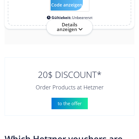
Code anzeigen
Hosttest26
Gültigkeit:
Unbegrenzt
Details
anzeigen
20$ DISCOUNT*
Order Products at Hetzner
to the offer
Which Hetzner vouchers are