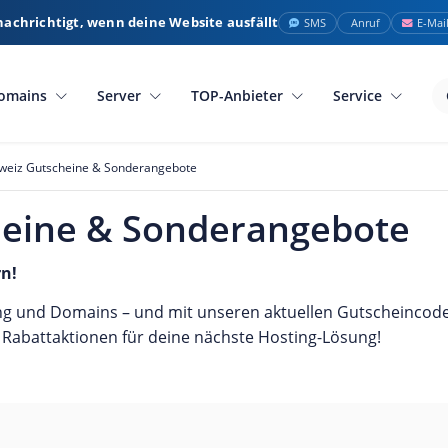
nachrichtigt, wenn deine Website ausfällt
SMS
Anruf
E-Mai
omains
Server
TOP-Anbieter
Service
weiz Gutscheine & Sonderangebote
heine & Sonderangebote
rn!
ng und Domains – und mit unseren aktuellen Gutscheincodes
e Rabattaktionen für deine nächste Hosting-Lösung!