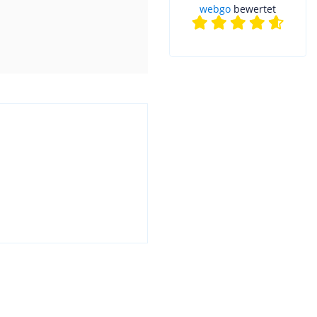
webgo
bewertet