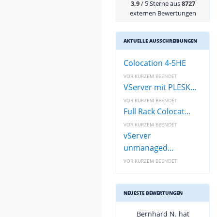
3,9
/ 5 Sterne aus
8727
externen Bewertungen
AKTUELLE AUSSCHREIBUNGEN
Colocation 4-5HE
VOR KURZEM BEENDET
VServer mit PLESK...
VOR KURZEM BEENDET
Full Rack Colocat...
VOR KURZEM BEENDET
vServer
unmanaged...
VOR KURZEM BEENDET
NEUESTE BEWERTUNGEN
Bernhard N. hat