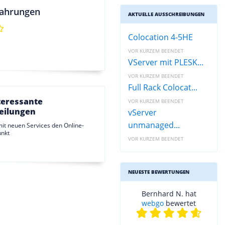
ahrungen
AKTUELLE AUSSCHREIBUNGEN
Colocation 4-5HE
VOR KURZEM BEENDET
VServer mit PLESK...
VOR KURZEM BEENDET
Full Rack Colocat...
teressante
VOR KURZEM BEENDET
eilungen
vServer
unmanaged...
it neuen Services den Online-
unkt
VOR KURZEM BEENDET
NEUESTE BEWERTUNGEN
Bernhard N. hat
webgo
bewertet