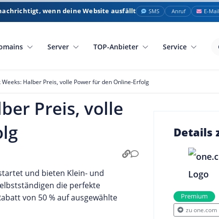
nachrichtigt, wenn deine Website ausfällt
SMS
Anruf
E-Mai
omains
Server
TOP-Anbieter
Service
Weeks: Halber Preis, volle Power für den Online-Erfolg
er Preis, volle
olg
Details
tartet und bieten Klein- und
lbstständigen die perfekte
 Rabatt von 50 % auf ausgewählte
Premium
zu one.com