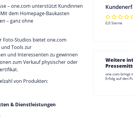
esse – one.com unterstützt Kundinnen
Kundenerf
n. Mit dem Homepage-Baukasten
len – ganz ohne
0,0 Sterne
er Foto-Studios bietet one.com
 und Tools zur
nen und Interessenten zu gewinnen
Weitere in
tionen zum Verkauf physischer oder
Pressemitt
rtifikat.
one.com bringt m
Erfolg auf den P
elzahl von Produkten:
ten & Dienstleistungen
n