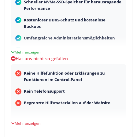
Schneller NVMe-SSD-Speicher für herausragende
Performance
Kostenloser DDoS-Schutz und kostenlose
Backups
Umfangreiche Administrationsmöglichkeiten
Schnelle und unkomplizierte Bestellung
Mehr anzeigen
Hat uns nicht so gefallen
Einfaches und übersichtliches Control-Panel
Starke Performance bei CPU- und
Keine Hilfefunktion oder Erklärungen zu
Festplattengeschwindigkeit
Funktionen im Control-Panel
Schneller und kompetenter schriftlicher
Kein Telefonsupport
Support
Begrenzte Hilfsmaterialien auf der Website
Mehr anzeigen