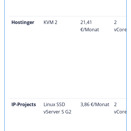
Hostinger
KVM 2
21,41
2
€/Monat
vCores
IP-Projects
Linux SSD
3,86 €/Monat
2
vServer S G2
vCores