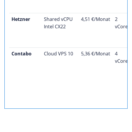
Hetzner
Shared vCPU
4,51 €/Monat
2
Intel CX22
vCores
Contabo
Cloud VPS 10
5,36 €/Monat
4
vCores