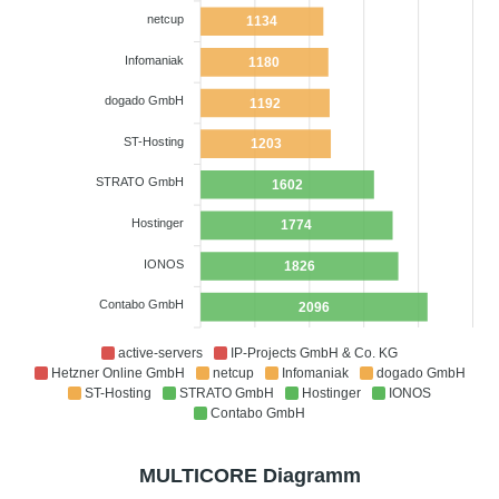
netcup
1134
Infomaniak
1180
dogado GmbH
1192
ST-Hosting
1203
STRATO GmbH
1602
Hostinger
1774
IONOS
1826
Contabo GmbH
2096
active-servers
IP-Projects GmbH & Co. KG
Hetzner Online GmbH
netcup
Infomaniak
dogado GmbH
ST-Hosting
STRATO GmbH
Hostinger
IONOS
Contabo GmbH
MULTICORE Diagramm