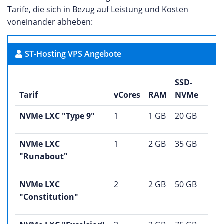
Tarife, die sich in Bezug auf Leistung und Kosten
voneinander abheben:
ST-Hosting VPS Angebote
SSD-
Tarif
vCores
RAM
NVMe
NVMe LXC "Type 9"
1
1 GB
20 GB
NVMe LXC
1
2 GB
35 GB
"Runabout"
NVMe LXC
2
2 GB
50 GB
"Constitution"