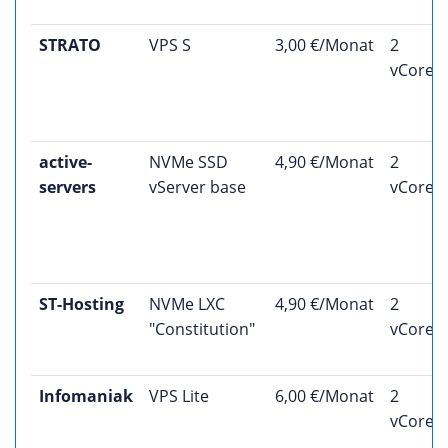
STRATO
VPS S
3,00 €/Monat
2
vCores
active-
NVMe SSD
4,90 €/Monat
2
servers
vServer base
vCores
ST-Hosting
NVMe LXC
4,90 €/Monat
2
"Constitution"
vCores
Infomaniak
VPS Lite
6,00 €/Monat
2
vCores