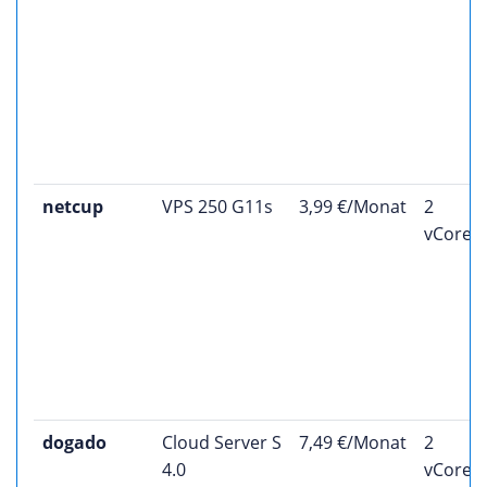
netcup
VPS 250 G11s
3,99 €/Monat
2
vCores
dogado
Cloud Server S
7,49 €/Monat
2
4.0
vCores