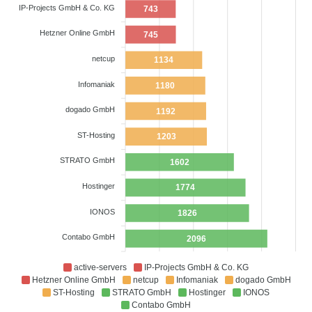
IP-Projects GmbH & Co. KG
743
Hetzner Online GmbH
745
netcup
1134
Infomaniak
1180
dogado GmbH
1192
ST-Hosting
1203
STRATO GmbH
1602
Hostinger
1774
IONOS
1826
Contabo GmbH
2096
active-servers
IP-Projects GmbH & Co. KG
Hetzner Online GmbH
netcup
Infomaniak
dogado GmbH
ST-Hosting
STRATO GmbH
Hostinger
IONOS
Contabo GmbH