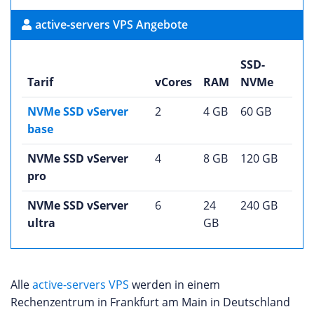
active-servers VPS Angebote
SSD-
Tarif
vCores
RAM
NVMe
NVMe SSD vServer
2
4 GB
60 GB
base
NVMe SSD vServer
4
8 GB
120 GB
pro
NVMe SSD vServer
6
24
240 GB
ultra
GB
Alle
active-servers VPS
werden in einem
Rechenzentrum in Frankfurt am Main in Deutschland