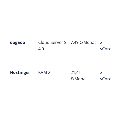
dogado
Cloud Server S
7,49 €/Monat
2
4.0
vCores
Hostinger
KVM 2
21,41
2
€/Monat
vCores